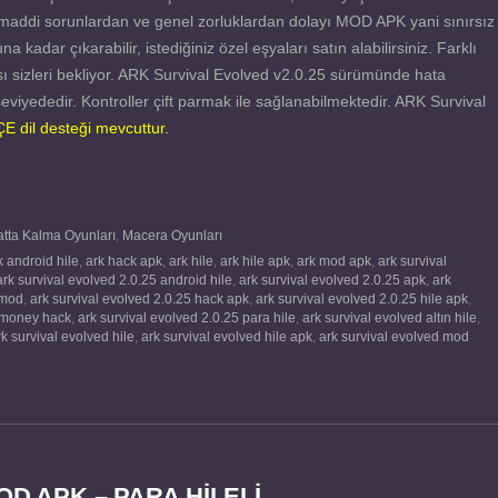
 maddi sorunlardan ve genel zorluklardan dolayı MOD APK yani sınırsız
adar çıkarabilir, istediğiniz özel eşyaları satın alabilirsiniz. Farklı
ası sizleri bekliyor. ARK Survival Evolved v2.0.25 sürümünde hata
 seviyededir. Kontroller çift parmak ile sağlanabilmektedir. ARK Survival
 dil desteği mevcuttur.
tta Kalma Oyunları
,
Macera Oyunları
k android hile
,
ark hack apk
,
ark hile
,
ark hile apk
,
ark mod apk
,
ark survival
ark survival evolved 2.0.25 android hile
,
ark survival evolved 2.0.25 apk
,
ark
 mod
,
ark survival evolved 2.0.25 hack apk
,
ark survival evolved 2.0.25 hile apk
,
5 money hack
,
ark survival evolved 2.0.25 para hile
,
ark survival evolved altın hile
,
rk survival evolved hile
,
ark survival evolved hile apk
,
ark survival evolved mod
OD APK – PARA HİLELİ