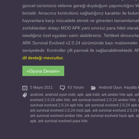
güncel sürümünü ekleme gereği duyduğum yapımcılığını Wil
birisidir. Amacınız kontrolünü sağladığınız karakter ile b
hayvanlara karşı mücadele etmek ve görevleri tamamlamakt
zorluklardan dolayı MOD APK yani sınırsız para hileli olar
istediğiniz özel eşyaları satın alabilirsiniz. Tehlikeli dinozor
ARK Survival Evolved v2.0.24 sürümünde bazı malzemeler için
seviyededir. Kontroller çift parmak ile sağlanabilmektedir. A
dil desteği mevcuttur.
«Oyuna Devam»
5 Mayıs 2021
63 Yorum
Android Oyun
,
Hayatta 
android
,
android oyun indir
,
apk
,
apk indir
,
ark amber hile apk
,
ar
evolved 2.0.24 altın hile
,
ark survival evolved 2.0.24 amber hile
,
survival evolved 2.0.24 apk hile
,
ark survival evolved 2.0.24 apk
ark survival evolved 2.0.24 mod apk
,
ark survival evolved 2.0.2
ark survival evolved amber hile
,
ark survival evolved hack apk
,
a
apk
,
ark survival evolved para hile