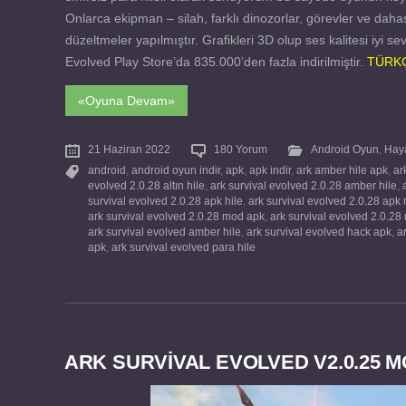
Onlarca ekipman – silah, farklı dinozorlar, görevler ve daha
düzeltmeler yapılmıştır. Grafikleri 3D olup ses kalitesi iyi s
Evolved Play Store’da 835.000’den fazla indirilmiştir.
TÜRKÇE
«Oyuna Devam»
21 Haziran 2022
180 Yorum
Android Oyun
,
Haya
android
,
android oyun indir
,
apk
,
apk indir
,
ark amber hile apk
,
ar
evolved 2.0.28 altın hile
,
ark survival evolved 2.0.28 amber hile
,
survival evolved 2.0.28 apk hile
,
ark survival evolved 2.0.28 apk
ark survival evolved 2.0.28 mod apk
,
ark survival evolved 2.0.2
ark survival evolved amber hile
,
ark survival evolved hack apk
,
a
apk
,
ark survival evolved para hile
ARK SURVIVAL EVOLVED V2.0.25 M