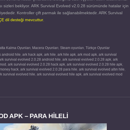
sı sizleri bekliyor. ARK Survival Evolved v2.0.28 sürümünde hatalar için
eviyededir. Kontroller çift parmak ile sağlanabilmektedir. ARK Survival
 dil desteği mevcuttur.
tta Kalma Oyunları
,
Macera Oyunları
,
Steam oyunları
,
Türkçe Oyunlar
k android hile
,
ark hack apk
,
ark hile
,
ark hile apk
,
ark mod apk
,
ark survival
ark survival evolved 2.0.28 android hile
,
ark survival evolved 2.0.28 apk
,
ark
 mod
,
ark survival evolved 2.0.28 hack apk
,
ark survival evolved 2.0.28 hile apk
,
8 money hack
,
ark survival evolved 2.0.28 para hile
,
ark survival evolved altın hile
,
rk survival evolved hile
,
ark survival evolved hile apk
,
ark survival evolved mod
OD APK – PARA HİLELİ