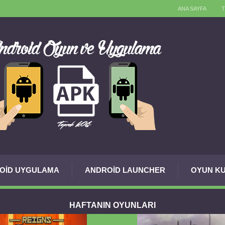
ANA SAYFA
OID UYGULAMA
ANDROID LAUNCHER
OYUN KU
HAFTANIN OYUNLARI