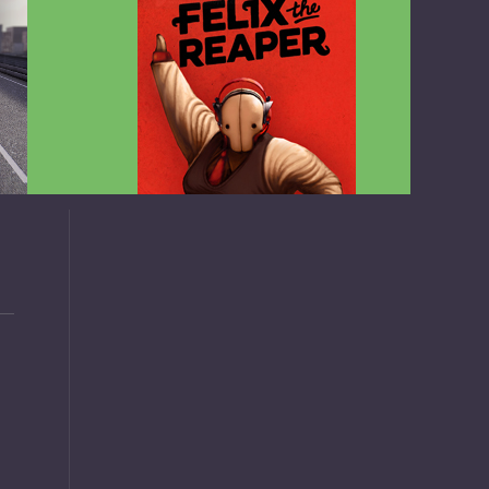
v1.4.2
Felix the Reaper v1.25 FULL APK