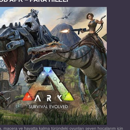
, macera ve hayatta kalma türündeki oyunları seven hocalarım için