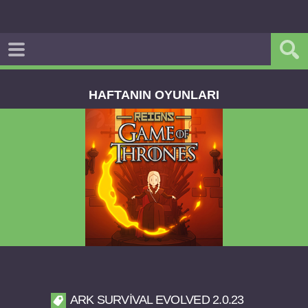
HAFTANIN OYUNLARI
Reigns Game of Thrones v2.0.81 FULL APK
ARK SURVIVAL EVOLVED 2.0.23