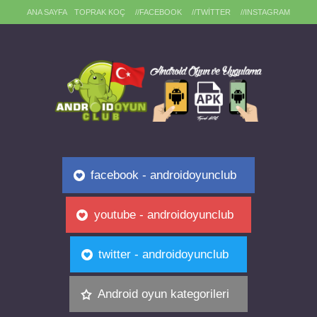
ANA SAYFA
TOPRAK KOÇ
//FACEBOOK
//TWITTER
//INSTAGRAM
facebook - androidoyunclub
youtube - androidoyunclub
twitter - androidoyunclub
Android oyun kategorileri