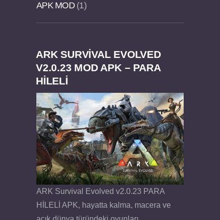
APK MOD
1
ARK SURVIVAL EVOLVED
Dream Road Multiplayer v1.4.2 PARA HİLELİ
Felix the Reaper v1.25 FULL APK
V2.0.23 MOD APK – PARA
HİLELİ
APK
ARK Survival Evolved v2.0.23 PARA
HİLELİ APK, hayatta kalma, macera ve
açık dünya türündeki oyunları