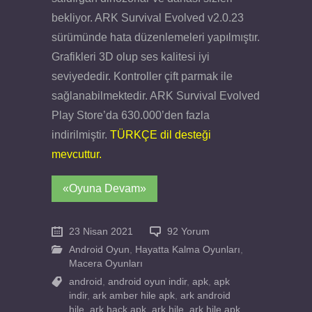
bekliyor. ARK Survival Evolved v2.0.23
sürümünde hata düzenlemeleri yapılmıştır.
Grafikleri 3D olup ses kalitesi iyi
seviyededir. Kontroller çift parmak ile
sağlanabilmektedir. ARK Survival Evolved
Play Store’da 630.000’den fazla
indirilmiştir.
TÜRKÇE dil desteği
mevcuttur.
«Oyuna Devam»
23 Nisan 2021
92 Yorum
Android Oyun
,
Hayatta Kalma Oyunları
,
Macera Oyunları
android
,
android oyun indir
,
apk
,
apk
indir
,
ark amber hile apk
,
ark android
hile
,
ark hack apk
,
ark hile
,
ark hile apk
,