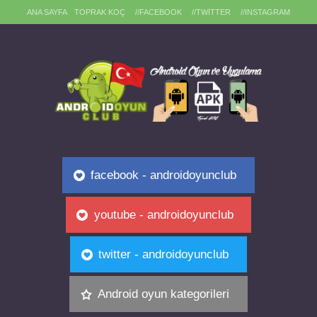
ANA SAYFA
TOPRAK KOÇ
//FACEBOOK
//TWITTER
//INSTAGRAM
facebook - androidoyunclub
youtube - androidoyunclub
twitter - androidoyunclub
Android oyun kategorileri