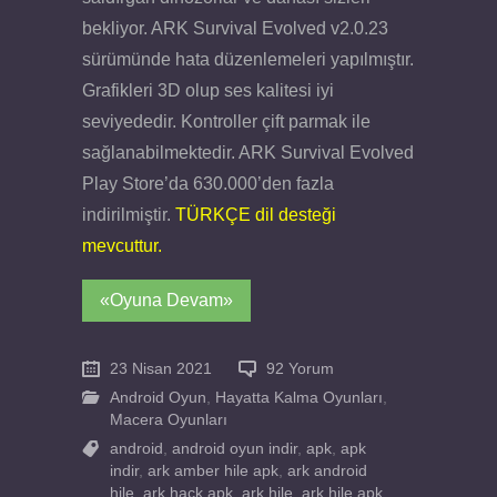
bekliyor. ARK Survival Evolved v2.0.23
sürümünde hata düzenlemeleri yapılmıştır.
Grafikleri 3D olup ses kalitesi iyi
seviyededir. Kontroller çift parmak ile
sağlanabilmektedir. ARK Survival Evolved
Play Store’da 630.000’den fazla
indirilmiştir.
TÜRKÇE dil desteği
mevcuttur.
«Oyuna Devam»
23 Nisan 2021
92 Yorum
Android Oyun
,
Hayatta Kalma Oyunları
,
Macera Oyunları
android
,
android oyun indir
,
apk
,
apk
indir
,
ark amber hile apk
,
ark android
hile
,
ark hack apk
,
ark hile
,
ark hile apk
,