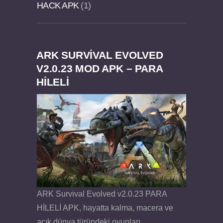
HACK APK
1
ARK SURVIVAL EVOLVED
Dream Road Multiplayer v1.4.2 PARA HİLELİ
Felix the Reaper v1.25 FULL APK
V2.0.23 MOD APK – PARA
HİLELİ
APK
ARK Survival Evolved v2.0.23 PARA
HİLELİ APK, hayatta kalma, macera ve
açık dünya türündeki oyunları