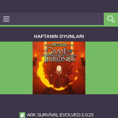
HAFTANIN OYUNLARI
Reigns Game of Thrones v2.0.81 FULL APK
ARK SURVIVAL EVOLVED 2.0.23