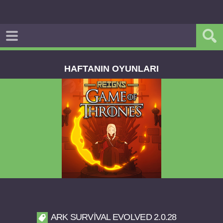
HAFTANIN OYUNLARI
Reigns Game of Thrones v2.0.81 FULL APK
ARK SURVIVAL EVOLVED 2.0.28