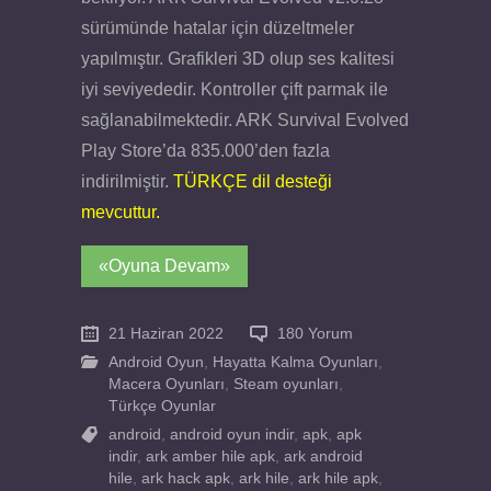
sürümünde hatalar için düzeltmeler
yapılmıştır. Grafikleri 3D olup ses kalitesi
iyi seviyededir. Kontroller çift parmak ile
sağlanabilmektedir. ARK Survival Evolved
Play Store’da 835.000’den fazla
indirilmiştir.
TÜRKÇE dil desteği
mevcuttur.
«Oyuna Devam»
21 Haziran 2022
180 Yorum
Android Oyun
,
Hayatta Kalma Oyunları
,
Macera Oyunları
,
Steam oyunları
,
Türkçe Oyunlar
android
,
android oyun indir
,
apk
,
apk
indir
,
ark amber hile apk
,
ark android
hile
,
ark hack apk
,
ark hile
,
ark hile apk
,