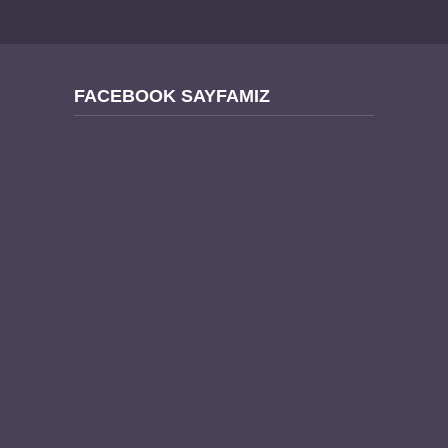
FACEBOOK SAYFAMIZ