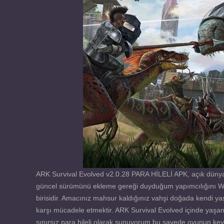
ARK Survival Evolved v2.0.28 PARA HİLELİ APK, açık dünya
güncel sürümünü ekleme gereği duyduğum yapımcılığını Wil
birisidir. Amacınız mahsur kaldığınız vahşi doğada kendi y
karşı mücadele etmektir. ARK Survival Evolved içinde yaş
sınırsız para hileli olarak sunuyorum bu sayede oyunun keyfini