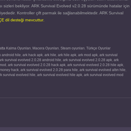
sı sizleri bekliyor. ARK Survival Evolved v2.0.28 sürümünde hatalar için
eviyededir. Kontroller çift parmak ile sağlanabilmektedir. ARK Survival
 dil desteği mevcuttur.
tta Kalma Oyunları
,
Macera Oyunları
,
Steam oyunları
,
Türkçe Oyunlar
k android hile
,
ark hack apk
,
ark hile
,
ark hile apk
,
ark mod apk
,
ark survival
ark survival evolved 2.0.28 android hile
,
ark survival evolved 2.0.28 apk
,
ark
 mod
,
ark survival evolved 2.0.28 hack apk
,
ark survival evolved 2.0.28 hile apk
,
8 money hack
,
ark survival evolved 2.0.28 para hile
,
ark survival evolved altın hile
,
rk survival evolved hile
,
ark survival evolved hile apk
,
ark survival evolved mod