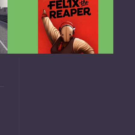
v1.4.2
Felix the Reaper v1.25 FULL APK