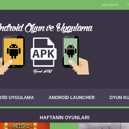
ANA SAYFA
OID UYGULAMA
ANDROID LAUNCHER
OYUN KU
HAFTANIN OYUNLARI