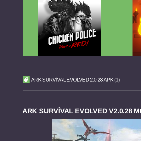
Chicken Police Paint it RED v1.0.8
Reigns
FULL APK
ARK SURVIVAL EVOLVED 2.0.28 APK
1
ARK SURVIVAL EVOLVED V2.0.28 M