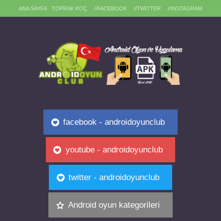
ANA SAYFA
TOPRAK KOÇ
//FACEBOOK
//TWITTER
//INSTAGRAM
facebook - androidoyunclub
youtube - androidoyunclub
twitter - androidoyunclub
Android oyun kategorileri