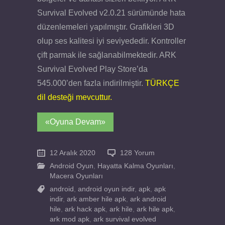
Survival Evolved v2.0.21 sürümünde hata
düzenlemeleri yapılmıştır. Grafikleri 3D
olup ses kalitesi iyi seviyededir. Kontroller
çift parmak ile sağlanabilmektedir. ARK
Survival Evolved Play Store’da
545.000’den fazla indirilmiştir.
TÜRKÇE
dil desteği mevcuttur.
«Oyuna Devam»
12 Aralık 2020
128 Yorum
Android Oyun
,
Hayatta Kalma Oyunları
,
Macera Oyunları
android
,
android oyun indir
,
apk
,
apk
indir
,
ark amber hile apk
,
ark android
hile
,
ark hack apk
,
ark hile
,
ark hile apk
,
ark mod apk
,
ark survival evolved