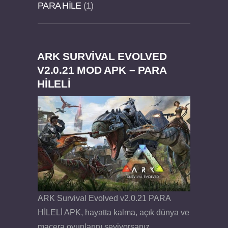
PARA HILE
1
ARK SURVIVAL EVOLVED
Dream Road Multiplayer v1.4.2 PARA HİLELİ
Felix the Reaper v1.25 FULL APK
V2.0.21 MOD APK – PARA
HİLELİ
APK
ARK Survival Evolved v2.0.21 PARA
HİLELİ APK, hayatta kalma, açık dünya ve
macera oyunlarını seviyorsanız