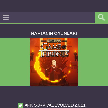
HAFTANIN OYUNLARI
Reigns Game of Thrones v2.0.81 FULL APK
ARK SURVIVAL EVOLVED 2.0.21