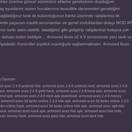
tekler üzerine güncel sürümünü ekleme gereksinimi duyduğum
ş oyunlarını seven hocalarımın kesinlikle denemeleri gerektiğini
adığınız tank ile bulunduğunuz harita üzerinde rakipleriniz ile
 içinde yaşanan maddi sorunlardan ve genel zorluklardan dolayı MOD A
 tankı satın alabilir, istediğiniz gibi geliştirip rakiplerinizi kolayca yok
 ve dahası sizleri bekliyor… Armored Aces v2.4.9 sürümünde yeni tank ve
 seviyededir. Kontroller joystick mantığıyla sağlanmaktadır. Armored Aces
 Oyunları
d aces 2.4.9 android hile
,
armored aces 2.4.9 android mod
,
armored aces 2.4.9
mod
,
armored aces 2.4.9 gold hack
,
armored aces 2.4.9 hack apk
,
armored aces
 mod apk
,
armored aces 2.4.9 mod apk download
,
armored aces 2.4.9 money
,
armored aces 3d tanks online 2.4.9 hile apk
,
armored aces 3d tanks online 2.4.9
nks online hack
,
armored aces 3d tanks online hile apk
,
armored aces apk hile
,
hack
,
armored aces hack apk
,
armored aces hile apk
,
armored aces hile indir
,
aces money hack
,
armored aces para hile
,
armored aces tank hile