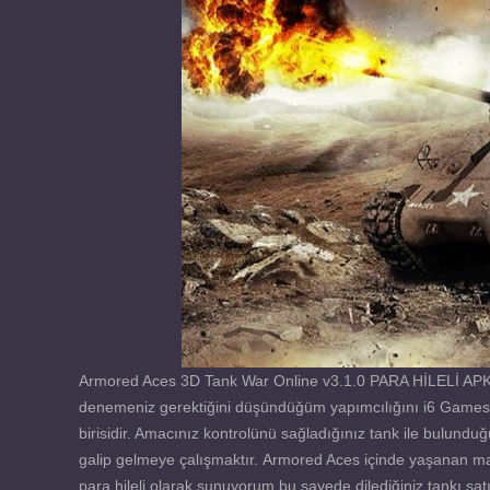
Armored Aces 3D Tank War Online v3.1.0 PARA HİLELİ APK, t
denemeniz gerektiğini düşündüğüm yapımcılığını i6 Games 
birisidir. Amacınız kontrolünü sağladığınız tank ile bulundu
galip gelmeye çalışmaktır. Armored Aces içinde yaşanan ma
para hileli olarak sunuyorum bu sayede dilediğiniz tankı satın a