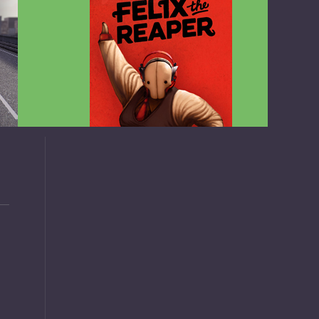
v1.4.2
Felix the Reaper v1.25 FULL APK