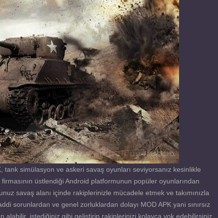
ank simülasyon ve askeri savaş oyunları seviyorsanız kesinlikle
firmasının üstlendiği Android platformunun popüler oyunlarından
ğunuz savaş alanı içinde rakiplerinizle mücadele etmek ve takımınızla
ddi sorunlardan ve genel zorluklardan dolayı MOD APK yani sınırsız
labilir, istediğiniz gibi geliştirip rakiplerinizi kolayca yok edebilirsiniz.