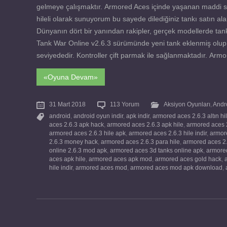
gelmeye çalışmaktır. Armored Aces içinde yaşanan maddi s
hileli olarak sunuyorum bu sayede dilediğiniz tankı satın alabili
Dünyanın dört bir yanından rakipler, gerçek modellerde tank
Tank War Online v2.6.3 sürümünde yeni tank eklenmiş olup, ha
seviyededir. Kontroller çift parmak ile sağlanmaktadır. Armo
«Oyuna Devam»
31 Mart 2018
113 Yorum
Aksiyon Oyunları
,
Andr
android
,
android oyun indir
,
apk indir
,
armored aces 2.6.3 altın hi
aces 2.6.3 apk hack
,
armored aces 2.6.3 apk hile
,
armored aces 
armored aces 2.6.3 hile apk
,
armored aces 2.6.3 hile indir
,
armor
2.6.3 money hack
,
armored aces 2.6.3 para hile
,
armored aces 2.
online 2.6.3 mod apk
,
armored aces 3d tanks online apk
,
armored
aces apk hile
,
armored aces apk mod
,
armored aces gold hack
,
hile indir
,
armored aces mod
,
armored aces mod apk download
,