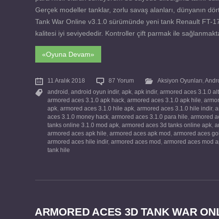
Gerçek modeller tanklar, zorlu savaş alanları, dünyanın dör
Tank War Online v3.1.0 sürümünde yeni tank Renault FT-17 ek
kalitesi iyi seviyededir. Kontroller çift parmak ile sağlanmak
«Oyuna Devam»
11 Aralık 2018
87 Yorum
Aksiyon Oyunları
,
Andr
android
,
android oyun indir
,
apk
,
apk indir
,
armored aces 3.1.0 alt
armored aces 3.1.0 apk hack
,
armored aces 3.1.0 apk hile
,
armor
apk
,
armored aces 3.1.0 hile apk
,
armored aces 3.1.0 hile indir
,
a
aces 3.1.0 money hack
,
armored aces 3.1.0 para hile
,
armored ac
tanks online 3.1.0 mod apk
,
armored aces 3d tanks online apk
,
a
armored aces apk hile
,
armored aces apk mod
,
armored aces go
armored aces hile indir
,
armored aces mod
,
armored aces mod a
tank hile
ARMORED ACES 3D TANK WAR ONLIN