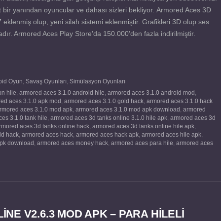
t bir yanından oyuncular ve dahası sizleri bekliyor. Armored Aces 3D
lenmiş olup, yeni silah sistemi eklenmiştir. Grafikleri 3D olup ses
tadır. Armored Aces Play Store’da 150.000’den fazla indirilmiştir.
oid Oyun
,
Savaş Oyunları
,
Simülasyon Oyunları
ın hile
,
armored aces 3.1.0 android hile
,
armored aces 3.1.0 android mod
,
ed aces 3.1.0 apk mod
,
armored aces 3.1.0 gold hack
,
armored aces 3.1.0 hack
rmored aces 3.1.0 mod apk
,
armored aces 3.1.0 mod apk download
,
armored
es 3.1.0 tank hile
,
armored aces 3d tanks online 3.1.0 hile apk
,
armored aces 3d
rmored aces 3d tanks online hack
,
armored aces 3d tanks online hile apk
,
ld hack
,
armored aces hack
,
armored aces hack apk
,
armored aces hile apk
,
pk download
,
armored aces money hack
,
armored aces para hile
,
armored aces
E V2.6.3 MOD APK – PARA HİLELİ