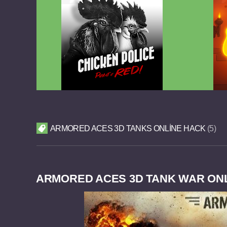
Chicken Police Paint it RED v1.0.8
Reigns
FULL APK
ARMORED ACES 3D TANKS ONLINE HACK
5
ARMORED ACES 3D TANK WAR ONLIN