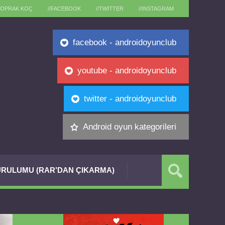
TOPRAK KOÇ
//FACEBOOK
//TWITTER
//INSTAGRAM
facebook - androidoyunclub
youtube - androidoyunclub
twitter - androidoyunclub
Android oyun kategorileri
RULUMU (RAR’DAN ÇIKARMA)