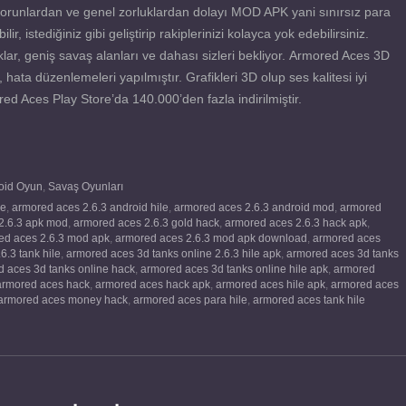
orunlardan ve genel zorluklardan dolayı MOD APK yani sınırsız para
r, istediğiniz gibi geliştirip rakiplerinizi kolayca yok edebilirsiniz.
lar, geniş savaş alanları ve dahası sizleri bekliyor. Armored Aces 3D
ta düzenlemeleri yapılmıştır. Grafikleri 3D olup ses kalitesi iyi
red Aces Play Store’da 140.000’den fazla indirilmiştir.
oid Oyun
,
Savaş Oyunları
le
,
armored aces 2.6.3 android hile
,
armored aces 2.6.3 android mod
,
armored
2.6.3 apk mod
,
armored aces 2.6.3 gold hack
,
armored aces 2.6.3 hack apk
,
ed aces 2.6.3 mod apk
,
armored aces 2.6.3 mod apk download
,
armored aces
6.3 tank hile
,
armored aces 3d tanks online 2.6.3 hile apk
,
armored aces 3d tanks
 aces 3d tanks online hack
,
armored aces 3d tanks online hile apk
,
armored
armored aces hack
,
armored aces hack apk
,
armored aces hile apk
,
armored aces
armored aces money hack
,
armored aces para hile
,
armored aces tank hile