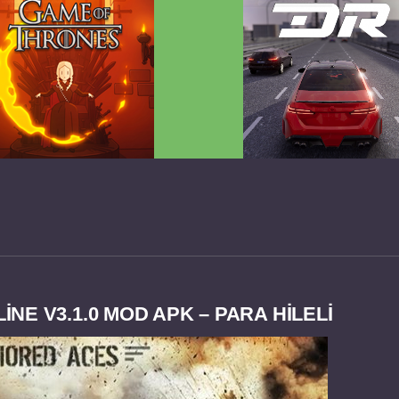
 Game of Thrones v2.0.81
Dream Road Multiplayer 
FULL APK
PARA HİLELİ APK
E V3.1.0 MOD APK – PARA HİLELİ