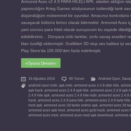
Armored Aces v2.4.9 PARA HİLELİ APK, siteden aldığım is
yapımcılığını Krieg Games stüdyosunun üstlendiği tank sava
düşündüğüm mükemmel bir oyundur. Amacınız kontrolünü sağl
savaşarak bölümü birinci olarak bitirmektir. Armored Aces
yani sınırsız para hileli olarak sunuyorum bu sayede dilediğiniz
edebilirsiniz… Dünyaca ünlü tanklar, zorlu savaş arazileri
klan özelliği eklenmiştir. Grafikleri 3D olup ses kalitesi iyi
Play Store’da 105.000’den fazla indirilmiştir.
«Oyuna Devam»
16 Ağustos 2016
90 Yorum
Android Oyun
,
Savaş
android oyun indir
,
apk indir
,
armored aces 2.4.9 altın hile
,
armore
apk hack
,
armored aces 2.4.9 apk hile
,
armored aces 2.4.9 apk 
2.4.9 hile apk
,
armored aces 2.4.9 hile indir
,
armored aces 2.4.9
hack
,
armored aces 2.4.9 para hile
,
armored aces 2.4.9 tank hile
mod apk
,
armored aces 3d tanks online apk
,
armored aces 3d ta
armored aces apk mod
,
armored aces gold hack
,
armored aces 
armored aces mod
,
armored aces mod apk download
,
armored 