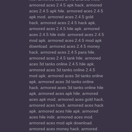
armored aces 2.4.5 apk hack
,
armored
aces 2.4.5 apk hile
,
armored aces 2.4.5
apk mod
,
armored aces 2.4.5 gold
hack
,
armored aces 2.4.5 hack apk
,
armored aces 2.4.5 hile apk
,
armored
aces 2.4.5 hile indir
,
armored aces 2.4.5
mod apk
,
armored aces 2.4.5 mod apk
download
,
armored aces 2.4.5 money
hack
,
armored aces 2.4.5 para hile
,
armored aces 2.4.5 tank hile
,
armored
aces 3d tanks online 2.4.5 hile apk
,
armored aces 3d tanks online 2.4.5
mod apk
,
armored aces 3d tanks online
apk
,
armored aces 3d tanks online
hack
,
armored aces 3d tanks online hile
apk
,
armored aces apk hile
,
armored
aces apk mod
,
armored aces gold hack
,
armored aces hack
,
armored aces hack
apk
,
armored aces hile apk
,
armored
aces hile indir
,
armored aces mod
,
armored aces mod apk download
,
armored aces money hack
,
armored