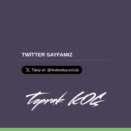
TWITTER SAYFAMIZ