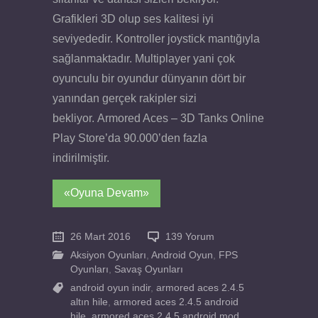
Grafikleri 3D olup ses kalitesi iyi
seviyededir. Kontroller joystick mantığıyla
sağlanmaktadır. Multiplayer yani çok
oyunculu bir oyundur dünyanın dört bir
yanından gerçek rakipler sizi
bekliyor. Armored Aces – 3D Tanks Online
Play Store’da 90.000’den fazla
indirilmiştir.
«Oyuna Devam»
26 Mart 2016
139 Yorum
Aksiyon Oyunları
,
Android Oyun
,
FPS
Oyunları
,
Savaş Oyunları
android oyun indir
,
armored aces 2.4.5
altın hile
,
armored aces 2.4.5 android
hile
,
armored aces 2.4.5 android mod
,