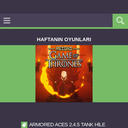
HAFTANIN OYUNLARI
Reigns Game of Thrones v2.0.81 FULL APK
ARMORED ACES 2.4.5 TANK HILE