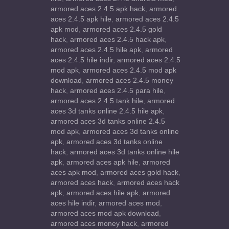
armored aces 2.4.5 apk hack
,
armored
aces 2.4.5 apk hile
,
armored aces 2.4.5
apk mod
,
armored aces 2.4.5 gold
hack
,
armored aces 2.4.5 hack apk
,
armored aces 2.4.5 hile apk
,
armored
aces 2.4.5 hile indir
,
armored aces 2.4.5
mod apk
,
armored aces 2.4.5 mod apk
download
,
armored aces 2.4.5 money
hack
,
armored aces 2.4.5 para hile
,
armored aces 2.4.5 tank hile
,
armored
aces 3d tanks online 2.4.5 hile apk
,
armored aces 3d tanks online 2.4.5
mod apk
,
armored aces 3d tanks online
apk
,
armored aces 3d tanks online
hack
,
armored aces 3d tanks online hile
apk
,
armored aces apk hile
,
armored
aces apk mod
,
armored aces gold hack
,
armored aces hack
,
armored aces hack
apk
,
armored aces hile apk
,
armored
aces hile indir
,
armored aces mod
,
armored aces mod apk download
,
armored aces money hack
,
armored