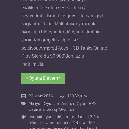
Grafikleri 3D olup ses kalitesi iyi
seviyededir. Kontroller joystick mantığıyla
sağlanmaktadır. Multiplayer yani çok
oyunculu bir oyundur dünyanın dört bir
yanından gerçek rakipler sizi
bekliyor. Armored Aces – 3D Tanks Online
Play Store’da 90.000’den fazla
indirilmiştir.
«Oyuna Devam»
26 Mart 2016
139 Yorum
Aksiyon Oyunları
,
Android Oyun
,
FPS
Oyunları
,
Savaş Oyunları
android oyun indir
,
armored aces 2.4.5
altın hile
,
armored aces 2.4.5 android
hile
,
armored aces 2.4.5 android mod
,