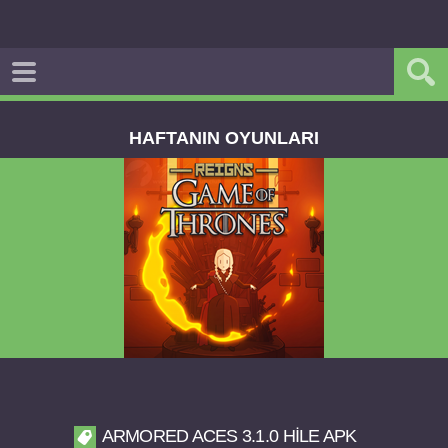
HAFTANIN OYUNLARI
Reigns Game of Thrones v2.0.81 FULL APK
ARMORED ACES 3.1.0 HILE APK