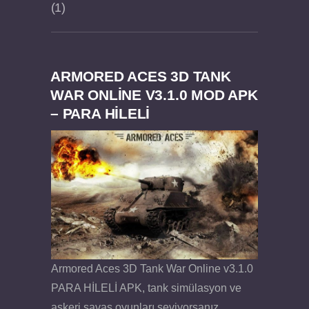
1
ARMORED ACES 3D TANK
Dream Road Multiplayer v1.4.2 PARA HİLELİ
Felix the Reaper v1.25 FULL APK
WAR ONLINE V3.1.0 MOD APK
– PARA HİLELİ
APK
Armored Aces 3D Tank War Online v3.1.0
PARA HİLELİ APK, tank simülasyon ve
askeri savaş oyunları seviyorsanız