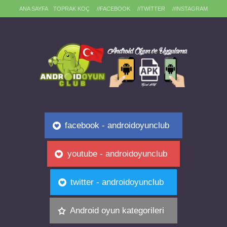
ANA SAYFA
TOPRAK KOÇ
//FACEBOOK
//TWITTER
//INSTAGRAM
facebook - androidoyunclub
youtube - androidoyunclub
twitter - androidoyunclub
Android oyun kategorileri