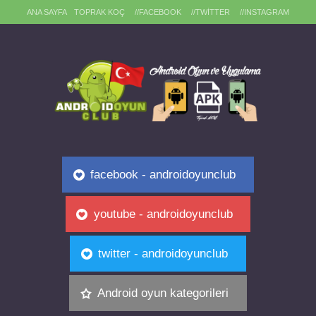
ANA SAYFA
TOPRAK KOÇ
//FACEBOOK
//TWITTER
//INSTAGRAM
facebook - androidoyunclub
youtube - androidoyunclub
twitter - androidoyunclub
Android oyun kategorileri