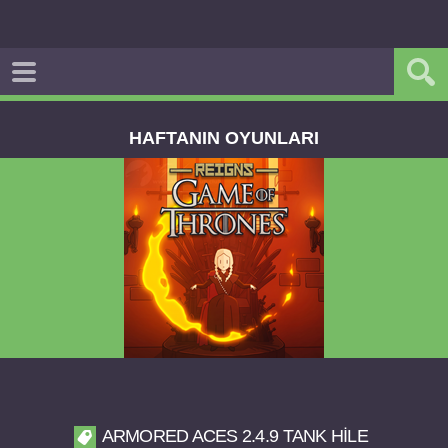
HAFTANIN OYUNLARI
Reigns Game of Thrones v2.0.81 FULL APK
ARMORED ACES 2.4.9 TANK HILE