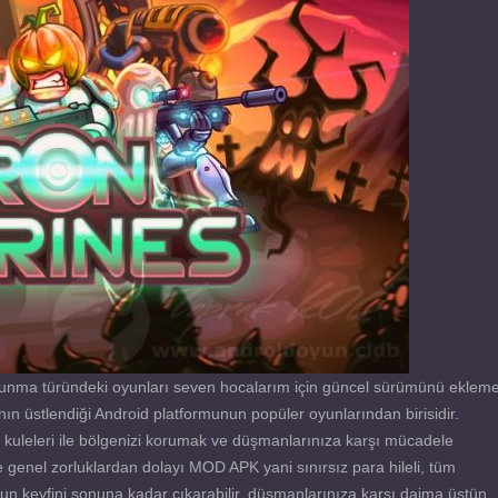
avunma türündeki oyunları seven hocalarım için güncel sürümünü eklem
n üstlendiği Android platformunun popüler oyunlarından birisidir.
uleleri ile bölgenizi korumak ve düşmanlarınıza karşı mücadele
 genel zorluklardan dolayı MOD APK yani sınırsız para hileli, tüm
n keyfini sonuna kadar çıkarabilir, düşmanlarınıza karşı daima üstün