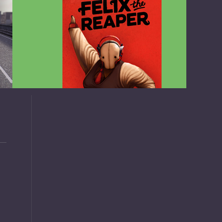
v1.4.2
Felix the Reaper v1.25 FULL APK