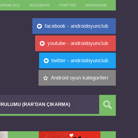
TOPRAK KOÇ
//FACEBOOK
//TWITTER
//INSTAGRAM
facebook - androidoyunclub
youtube - androidoyunclub
twitter - androidoyunclub
Android oyun kategorileri
RULUMU (RAR’DAN ÇIKARMA)