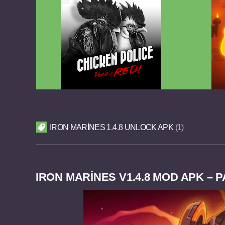
Chicken Police Paint it RED v1.0.8
Reigns
FULL APK
IRON MARINES 1.4.8 UNLOCK APK
1
IRON MARINES V1.4.8 MOD APK – P