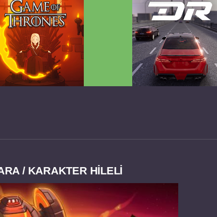
 Game of Thrones v2.0.81
Dream Road Multiplayer 
FULL APK
PARA HİLELİ APK
ARA / KARAKTER HİLELİ