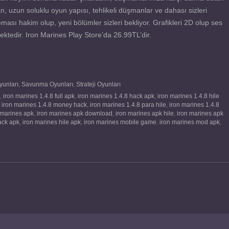
, uzun soluklu oyun yapısı, tehlikeli düşmanlar ve dahası sizleri
ası hakim olup, yeni bölümler sizleri bekliyor. Grafikleri 2D olup ses
lmektedir. Iron Marines Play Store’da 26.99TL’dir.
yunları
,
Savunma Oyunları
,
Strateji Oyunları
,
iron marines 1.4.8 full apk
,
iron marines 1.4.8 hack apk
,
iron marines 1.4.8 hile
,
iron marines 1.4.8 money hack
,
iron marines 1.4.8 para hile
,
iron marines 1.4.8
 marines apk
,
iron marines apk download
,
iron marines apk hile
,
iron marines apk
ack apk
,
iron marines hile apk
,
iron marines mobile game
,
iron marines mod apk
,