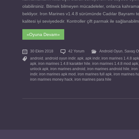
olabilirsiniz. Bitmek bilmeyen mücadeleler, onlarca kahraman
bekliyor. Iron Marines v1.4.8 sürümünde Cadılar Bayramı tem
kalitesi iyi seviyededir. Kontroller çift parmak ile sağlanabi
«Oyuna Devam»
30 Ekim 2018
42 Yorum
Android Oyun
,
Savaş O
android
,
android oyun indir
,
apk
,
apk indir
,
iron marines 1.4.8 apk
apk
,
iron marines 1.4.8 karakter hile
,
iron marines 1.4.8 mod apk
unlock apk
,
iron marines android
,
iron marines android hile
,
iron
indir
,
iron marines apk mod
,
iron marines full apk
,
iron marines h
iron marines money hack
,
iron marines para hile