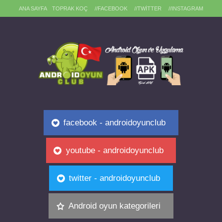
ANA SAYFA
TOPRAK KOÇ
//FACEBOOK
//TWITTER
//INSTAGRAM
facebook - androidoyunclub
youtube - androidoyunclub
twitter - androidoyunclub
Android oyun kategorileri