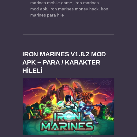
marines mobile game
,
iron marines
mod apk
,
iron marines money hack
,
iron
marines para hile
IRON MARINES V1.8.2 MOD
APK – PARA / KARAKTER
HİLELİ