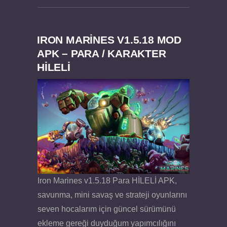
IRON MARINES V1.5.18 MOD
APK – PARA / KARAKTER
HİLELİ
Iron Marines v1.5.18 Para HİLELİ APK,
savunma, mini savaş ve strateji oyunlarını
seven hocalarım için güncel sürümünü
ekleme gereği duyduğum yapımcılığını