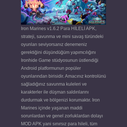
Iron Marines v1.6.2 Para HİLELİ APK,
strateji, savunma ve mini savaş türündeki
oyunları seviyorsanız denemeniz
gerektiğini düşündüğüm yapımcılığını
Ironhide Game stüdyosunun üstlendiği
Android platformunun popüler
oyunlarından birisidir. Amacınız kontrolünü
sağladığınız savunma kuleleri ve
karakterler ile düşman saldırılarını
durdurmak ve bölgenizi korumaktır. Iron
Marines içinde yaşanan maddi
sorunlardan ve genel zorluklardan dolayı
MOD APK yani sınırsız para hileli, tüm