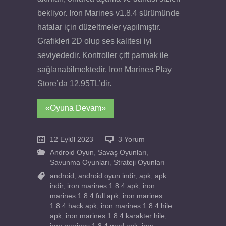
bekliyor. Iron Marines v1.8.4 sürümünde
hatalar için düzeltmeler yapılmıştır.
Grafikleri 2D olup ses kalitesi iyi
seviyededir. Kontroller çift parmak ile
sağlanabilmektedir. Iron Marines Play
Store’da 12.95TL’dir.
«Oyuna Devam»
12 Eylül 2023
3 Yorum
Android Oyun
,
Savaş Oyunları
,
Savunma Oyunları
,
Strateji Oyunları
android
,
android oyun indir
,
apk
,
apk
indir
,
iron marines 1.8.4 apk
,
iron
marines 1.8.4 full apk
,
iron marines
1.8.4 hack apk
,
iron marines 1.8.4 hile
apk
,
iron marines 1.8.4 karakter hile
,