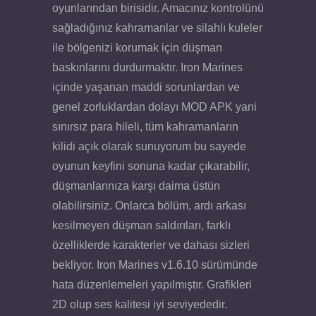
oyunlarından birisidir. Amacınız kontrolünü
sağladığınız kahramanlar ve silahlı kuleler
ile bölgenizi korumak için düşman
baskınlarını durdurmaktır. Iron Marines
içinde yaşanan maddi sorunlardan ve
genel zorluklardan dolayı MOD APK yani
sınırsız para hileli, tüm kahramanların
kilidi açık olarak sunuyorum bu sayede
oyunun keyfini sonuna kadar çıkarabilir,
düşmanlarınıza karşı daima üstün
olabilirsiniz. Onlarca bölüm, ardı arkası
kesilmeyen düşman saldırıları, farklı
özelliklerde karakterler ve dahası sizleri
bekliyor. Iron Marines v1.6.10 sürümünde
hata düzenlemeleri yapılmıştır. Grafikleri
2D olup ses kalitesi iyi seviyededir.