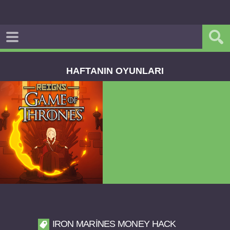
HAFTANIN OYUNLARI
Dream Road Multiplayer v1.4.2 PARA HİLELİ
APK
IRON MARINES MONEY HACK