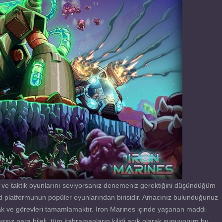
ve taktik oyunlarını seviyorsanız denemeniz gerektiğini düşündüğüm
d platformunun popüler oyunlarından birisidir. Amacınız bulunduğunuz
k ve görevleri tamamlamaktır. Iron Marines içinde yaşanan maddi
rsız para hileli, tüm kahramanların kilidi açık olarak sunuyorum bu