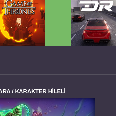
 Game of Thrones v2.0.81
Dream Road Multiplayer 
FULL APK
PARA HİLELİ APK
ARA / KARAKTER HİLELİ