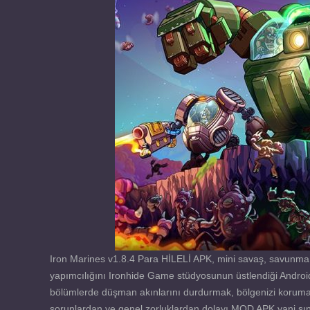
Iron Marines v1.8.4 Para HİLELİ APK, mini savaş, savunma 
yapımcılığını Ironhide Game stüdyosunun üstlendiği Androi
bölümlerde düşman akınlarını durdurmak, bölgenizi koruma
sorunlardan ve genel zorluklardan dolayı MOD APK yani sını