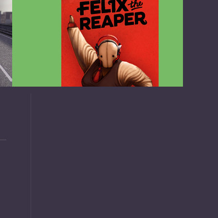
v1.4.2
Felix the Reaper v1.25 FULL APK