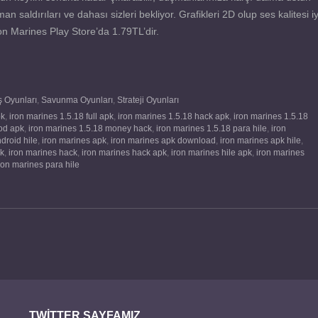
n saldırıları ve dahası sizleri bekliyor. Grafikleri 2D olup ses kalitesi iy
ron Marines Play Store’da 1.79TL’dir.
 Oyunları
,
Savunma Oyunları
,
Strateji Oyunları
pk
,
iron marines 1.5.18 full apk
,
iron marines 1.5.18 hack apk
,
iron marines 1.5.18
od apk
,
iron marines 1.5.18 money hack
,
iron marines 1.5.18 para hile
,
iron
droid hile
,
iron marines apk
,
iron marines apk download
,
iron marines apk hile
,
pk
,
iron marines hack
,
iron marines hack apk
,
iron marines hile apk
,
iron marines
ron marines para hile
TWITTER SAYFAMIZ