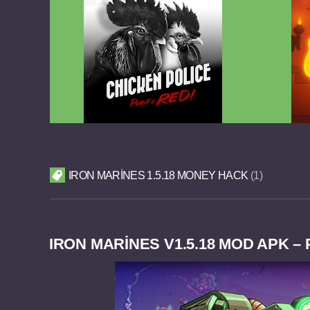
Chicken Police Paint it RED v1.0.8
Reigns
FULL APK
IRON MARINES 1.5.18 MONEY HACK
1
IRON MARINES V1.5.18 MOD APK – 