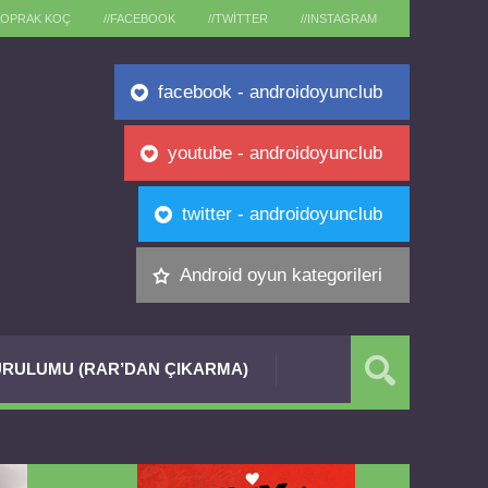
TOPRAK KOÇ
//FACEBOOK
//TWITTER
//INSTAGRAM
facebook - androidoyunclub
youtube - androidoyunclub
twitter - androidoyunclub
Android oyun kategorileri
RULUMU (RAR’DAN ÇIKARMA)