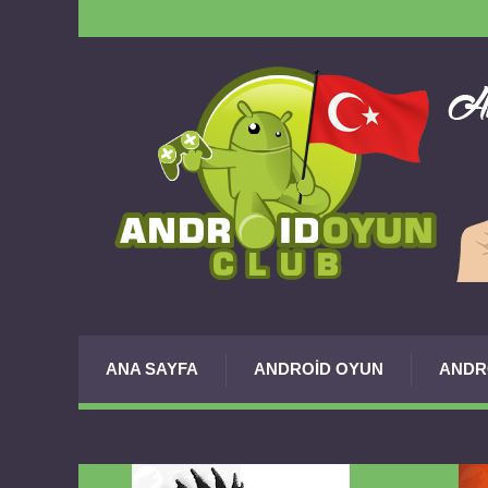
ANA SAYFA
ANDROID OYUN
ANDR