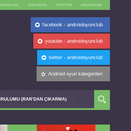
TOPRAK KOÇ
//FACEBOOK
//TWITTER
//INSTAGRAM
facebook - androidoyunclub
youtube - androidoyunclub
twitter - androidoyunclub
Android oyun kategorileri
RULUMU (RAR’DAN ÇIKARMA)