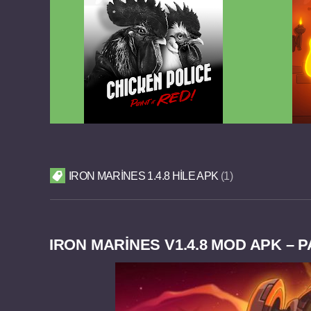
Chicken Police Paint it RED v1.0.8
Reigns
FULL APK
IRON MARINES 1.4.8 HILE APK
1
IRON MARINES V1.4.8 MOD APK – P