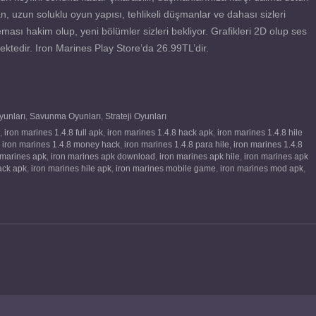
, uzun soluklu oyun yapısı, tehlikeli düşmanlar ve dahası sizleri
ası hakim olup, yeni bölümler sizleri bekliyor. Grafikleri 2D olup ses
lmektedir. Iron Marines Play Store’da 26.99TL’dir.
yunları
,
Savunma Oyunları
,
Strateji Oyunları
,
iron marines 1.4.8 full apk
,
iron marines 1.4.8 hack apk
,
iron marines 1.4.8 hile
,
iron marines 1.4.8 money hack
,
iron marines 1.4.8 para hile
,
iron marines 1.4.8
 marines apk
,
iron marines apk download
,
iron marines apk hile
,
iron marines apk
ack apk
,
iron marines hile apk
,
iron marines mobile game
,
iron marines mod apk
,