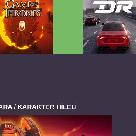
 Game of Thrones v2.0.81
Dream Road Multiplayer 
FULL APK
PARA HİLELİ APK
ARA / KARAKTER HİLELİ