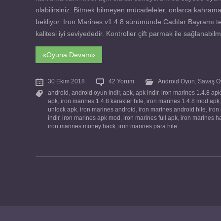
olabilirsiniz. Bitmek bilmeyen mücadeleler, onlarca kahraman
bekliyor. Iron Marines v1.4.8 sürümünde Cadılar Bayramı tem
kalitesi iyi seviyededir. Kontroller çift parmak ile sağlanabi
«Oyuna Devam»
30 Ekim 2018
42 Yorum
Android Oyun
,
Savaş O
android
,
android oyun indir
,
apk
,
apk indir
,
iron marines 1.4.8 apk
apk
,
iron marines 1.4.8 karakter hile
,
iron marines 1.4.8 mod apk
unlock apk
,
iron marines android
,
iron marines android hile
,
iron
indir
,
iron marines apk mod
,
iron marines full apk
,
iron marines h
iron marines money hack
,
iron marines para hile