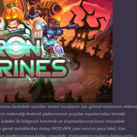
avunma türündeki oyunları seven hocalarım için güncel sürümünü eklem
n üstlendiği Android platformunun popüler oyunlarından birisidir.
uleleri ile bölgenizi korumak ve düşmanlarınıza karşı mücadele
 genel zorluklardan dolayı MOD APK yani sınırsız para hileli, tüm
n keyfini sonuna kadar çıkarabilir, düşmanlarınıza karşı daima üstün