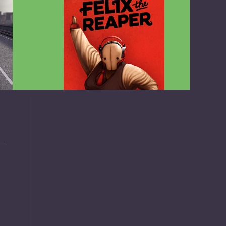
v1.4.2
Felix the Reaper v1.25 FULL APK