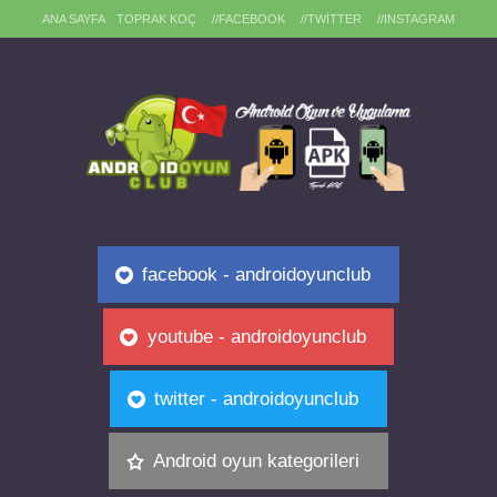
ANA SAYFA
TOPRAK KOÇ
//FACEBOOK
//TWITTER
//INSTAGRAM
facebook - androidoyunclub
youtube - androidoyunclub
twitter - androidoyunclub
Android oyun kategorileri