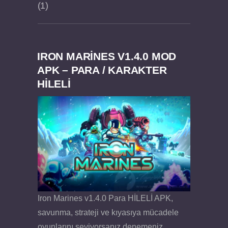
1
IRON MARINES V1.4.0 MOD
Dream Road Multiplayer v1.4.2 PARA HİLELİ
Felix the Reaper v1.25 FULL APK
APK – PARA / KARAKTER
HİLELİ
APK
Iron Marines v1.4.0 Para HİLELİ APK,
savunma, strateji ve kıyasıya mücadele
oyunlarını seviyorsanız denemeniz