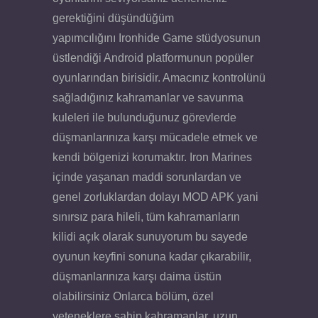
gerektiğini düşündüğüm
yapımcılığını Ironhide Game stüdyosunun
üstlendiği Android platformunun popüler
oyunlarından birisidir. Amacınız kontrolünü
sağladığınız kahramanlar ve savunma
kuleleri ile bulunduğunuz görevlerde
düşmanlarınıza karşı mücadele etmek ve
kendi bölgenizi korumaktır. Iron Marines
içinde yaşanan maddi sorunlardan ve
genel zorluklardan dolayı MOD APK yani
sınırsız para hileli, tüm kahramanların
kilidi açık olarak sunuyorum bu sayede
oyunun keyfini sonuna kadar çıkarabilir,
düşmanlarınıza karşı daima üstün
olabilirsiniz Onlarca bölüm, özel
yeteneklere sahip kahramanlar, uzun