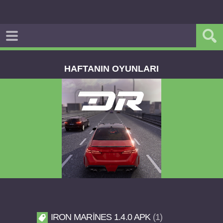
HAFTANIN OYUNLARI
Dream Road Multiplayer v1.4.2 PARA HİLELİ
APK
IRON MARINES 1.4.0 APK
1