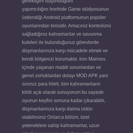
gerektiğini düşündüğüm
yapımcılığını Ironhide Game stüdyosunun
üstlendiği Android platformunun popüler
oyunlarından birisidir. Amacınız kontrolünü
sağladığınız kahramanlar ve savunma
kuleleri ile bulunduğunuz görevlerde
düşmanlarınıza karşı mücadele etmek ve
kendi bölgenizi korumaktır. Iron Marines
içinde yaşanan maddi sorunlardan ve
genel zorluklardan dolayı MOD APK yani
sınırsız para hileli, tüm kahramanların
kilidi açık olarak sunuyorum bu sayede
oyunun keyfini sonuna kadar çıkarabilir,
düşmanlarınıza karşı daima üstün
olabilirsiniz Onlarca bölüm, özel
yeteneklere sahip kahramanlar, uzun