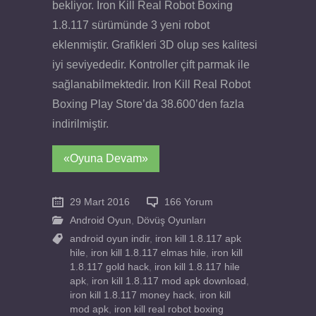
bekliyor. Iron Kill Real Robot Boxing
1.8.117 sürümünde 3 yeni robot
eklenmiştir. Grafikleri 3D olup ses kalitesi
iyi seviyededir. Kontroller çift parmak ile
sağlanabilmektedir. Iron Kill Real Robot
Boxing Play Store’da 38.600’den fazla
indirilmiştir.
«Oyuna Devam»
29 Mart 2016
166 Yorum
Android Oyun
,
Dövüş Oyunları
android oyun indir
,
iron kill 1.8.117 apk
hile
,
iron kill 1.8.117 elmas hile
,
iron kill
1.8.117 gold hack
,
iron kill 1.8.117 hile
apk
,
iron kill 1.8.117 mod apk download
,
iron kill 1.8.117 money hack
,
iron kill
mod apk
,
iron kill real robot boxing