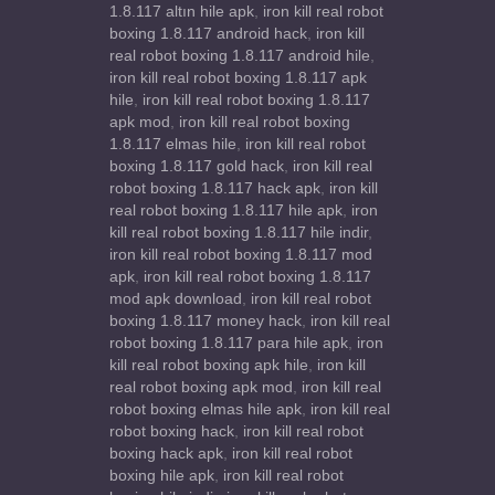
1.8.117 altın hile apk
,
iron kill real robot
boxing 1.8.117 android hack
,
iron kill
real robot boxing 1.8.117 android hile
,
iron kill real robot boxing 1.8.117 apk
hile
,
iron kill real robot boxing 1.8.117
apk mod
,
iron kill real robot boxing
1.8.117 elmas hile
,
iron kill real robot
boxing 1.8.117 gold hack
,
iron kill real
robot boxing 1.8.117 hack apk
,
iron kill
real robot boxing 1.8.117 hile apk
,
iron
kill real robot boxing 1.8.117 hile indir
,
iron kill real robot boxing 1.8.117 mod
apk
,
iron kill real robot boxing 1.8.117
mod apk download
,
iron kill real robot
boxing 1.8.117 money hack
,
iron kill real
robot boxing 1.8.117 para hile apk
,
iron
kill real robot boxing apk hile
,
iron kill
real robot boxing apk mod
,
iron kill real
robot boxing elmas hile apk
,
iron kill real
robot boxing hack
,
iron kill real robot
boxing hack apk
,
iron kill real robot
boxing hile apk
,
iron kill real robot