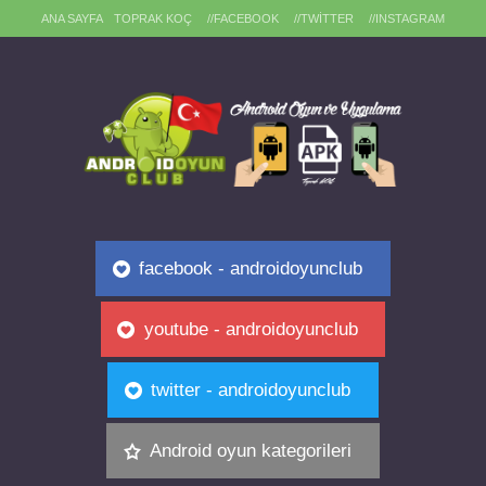
ANA SAYFA
TOPRAK KOÇ
//FACEBOOK
//TWITTER
//INSTAGRAM
facebook - androidoyunclub
youtube - androidoyunclub
twitter - androidoyunclub
Android oyun kategorileri