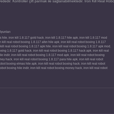
iyededir. Kontroller çift parmak ile sağlanabilmektedir. Iron Kill Real Rob
yunları
s hile
,
iron kill 1.8.117 gold hack
,
iron kill 1.8.117 hile apk
,
iron kill 1.8.117 mod
n kill real robot boxing 1.8.117 altın hile apk
,
iron kill real robot boxing 1.8.117
 kill real robot boxing 1.8.117 apk hile
,
iron kill real robot boxing 1.8.117 apk mod
,
boxing 1.8.117 gold hack
,
iron kill real robot boxing 1.8.117 hack apk
,
iron kill real
le indir
,
iron kill real robot boxing 1.8.117 mod apk
,
iron kill real robot boxing
oney hack
,
iron kill real robot boxing 1.8.117 para hile apk
,
iron kill real robot
 robot boxing elmas hile apk
,
iron kill real robot boxing hack
,
iron kill real robot
 robot boxing hile indir
,
iron kill real robot boxing money hack
,
iron kill real robot