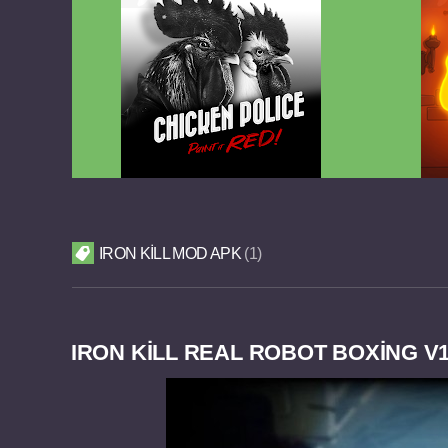
Chicken Police Paint it RED v1.0.8
Reigns
FULL APK
IRON KILL MOD APK
1
IRON KILL REAL ROBOT BOXING V1.