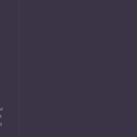
al
i
üş