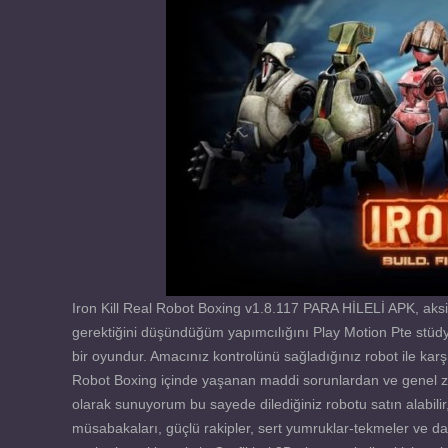
Iron Kill Real Robot Boxing v1.8.117 PARA HİLELİ APK, aksi
gerektiğini düşündüğüm yapımcılığını Play Motion Pte st
bir oyundur. Amacınız kontrolünü sağladığınız robot ile karş
Robot Boxing içinde yaşanan maddi sorunlardan ve genel zorl
olarak sunuyorum bu sayede dilediğiniz robotu satın alabilir, 
müsabakaları, güçlü rakipler, sert yumruklar-tekmeler ve da