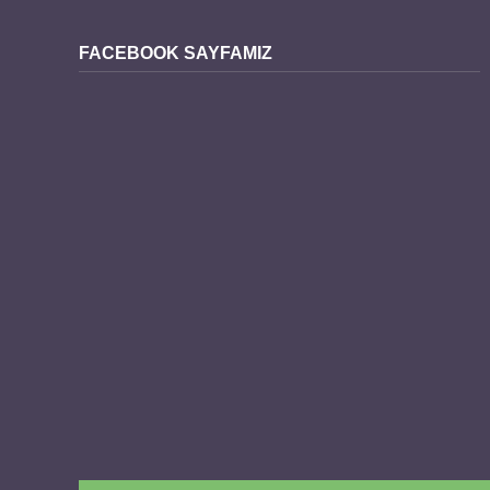
FACEBOOK SAYFAMIZ