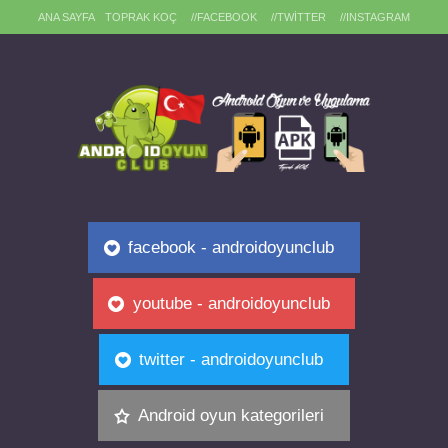
ANA SAYFA
TOPRAK KOÇ
//FACEBOOK
//TWITTER
//INSTAGRAM
facebook - androidoyunclub
youtube - androidoyunclub
twitter - androidoyunclub
Android oyun kategorileri