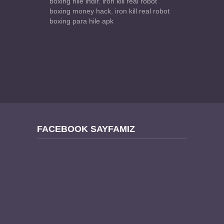
boxing hile indir
,
iron kill real robot
boxing money hack
,
iron kill real robot
boxing para hile apk
FACEBOOK SAYFAMIZ