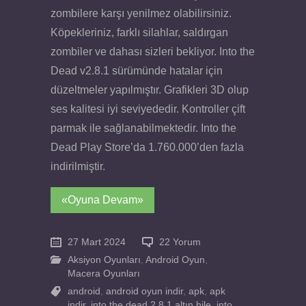
zombilere karşı yenilmez olabilirsiniz.
Köpekleriniz, farklı silahlar, saldırgan
zombiler ve dahası sizleri bekliyor. Into the
Dead v2.8.1 sürümünde hatalar için
düzeltmeler yapılmıştır. Grafikleri 3D olup
ses kalitesi iyi seviyededir. Kontroller çift
parmak ile sağlanabilmektedir. Into the
Dead Play Store’da 1.760.000’den fazla
indirilmiştir.
«Oyuna Devam»
27 Mart 2024
22 Yorum
Aksiyon Oyunları
,
Android Oyun
,
Macera Oyunları
android
,
android oyun indir
,
apk
,
apk
indir
,
into the dead 2.8.1 altın hile
,
into