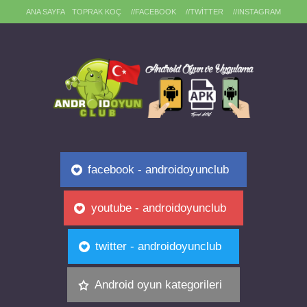
ANA SAYFA
TOPRAK KOÇ
//FACEBOOK
//TWITTER
//INSTAGRAM
facebook - androidoyunclub
youtube - androidoyunclub
twitter - androidoyunclub
Android oyun kategorileri