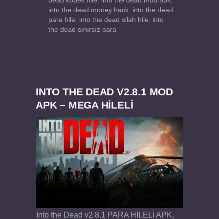
dead köpek hile
,
into the dead mod apk
,
into the dead money hack
,
into the dead
para hile
,
into the dead silah hile
,
into
the dead sınırsız para
INTO THE DEAD V2.8.1 MOD
APK – MEGA HİLELİ
Into the Dead v2.8.1 PARA HİLELİ APK,