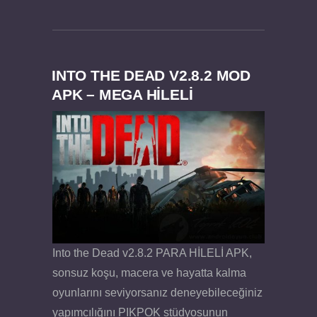
INTO THE DEAD V2.8.2 MOD
APK – MEGA HİLELİ
Into the Dead v2.8.2 PARA HİLELİ APK,
sonsuz koşu, macera ve hayatta kalma
oyunlarını seviyorsanız deneyebileceğiniz
yapımcılığını PIKPOK stüdyosunun