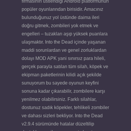
firmasının üstlendiği Android platformunun
popüler oyunlarından birisidir. Amacınız
bulunduğunuz yol üstünde daima ileri
doğru gitmek, zombileri yok etmek ve
engelleri – tuzakları aşıp yüksek puanlara
ulaşmaktır. Into the Dead içinde yaşanan
maddi sorunlardan ve genel zorluklardan
dolayı MOD APK yani sınırsız para hileli,
gerçek parayla satılan tüm silah, köpek ve
ekipman paketlerinin kilidi açık şekilde
sunuyorum bu sayede oyunun keyfini
sonuna kadar çıkarabilir, zombilere karşı
yenilmez olabilirsiniz. Farklı silahlar,
dostunuz sadık köpekler, tehlikeli zombiler
ve dahası sizleri bekliyor. Into the Dead
v2.9.4 sürümünde hatalar düzeltilip