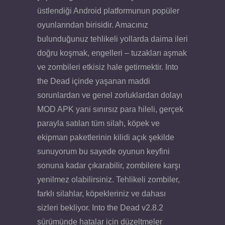
üstlendiği Android platformunun popüler
oyunlarından birisidir. Amacınız
bulunduğunuz tehlikeli yollarda daima ileri
doğru koşmak, engelleri – tuzakları aşmak
ve zombileri etkisiz hale getirmektir. Into
the Dead içinde yaşanan maddi
sorunlardan ve genel zorluklardan dolayı
MOD APK yani sınırsız para hileli, gerçek
parayla satılan tüm silah, köpek ve
ekipman paketlerinin kilidi açık şekilde
sunuyorum bu sayede oyunun keyfini
sonuna kadar çıkarabilir, zombilere karşı
yenilmez olabilirsiniz. Tehlikeli zombiler,
farklı silahlar, köpekleriniz ve dahası
sizleri bekliyor. Into the Dead v2.8.2
sürümünde hatalar için düzeltmeler