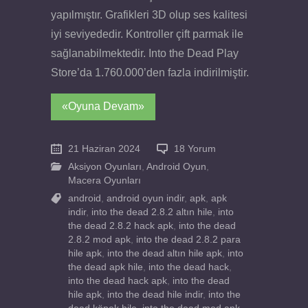
yapılmıştır. Grafikleri 3D olup ses kalitesi
iyi seviyededir. Kontroller çift parmak ile
sağlanabilmektedir. Into the Dead Play
Store’da 1.760.000’den fazla indirilmiştir.
«Oyuna Devam»
21 Haziran 2024
18 Yorum
Aksiyon Oyunları
,
Android Oyun
,
Macera Oyunları
android
,
android oyun indir
,
apk
,
apk
indir
,
into the dead 2.8.2 altın hile
,
into
the dead 2.8.2 hack apk
,
into the dead
2.8.2 mod apk
,
into the dead 2.8.2 para
hile apk
,
into the dead altın hile apk
,
into
the dead apk hile
,
into the dead hack
,
into the dead hack apk
,
into the dead
hile apk
,
into the dead hile indir
,
into the