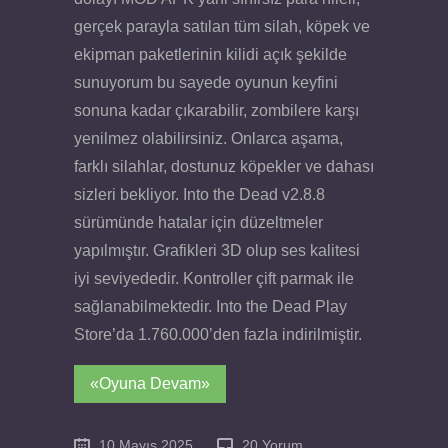
gerçek parayla satılan tüm silah, köpek ve
ekipman paketlerinin kilidi açık şekilde
sunuyorum bu sayede oyunun keyfini
sonuna kadar çıkarabilir, zombilere karşı
yenilmez olabilirsiniz. Onlarca aşama,
farklı silahlar, dostunuz köpekler ve dahası
sizleri bekliyor. Into the Dead v2.8.8
sürümünde hatalar için düzeltmeler
yapılmıştır. Grafikleri 3D olup ses kalitesi
iyi seviyededir. Kontroller çift parmak ile
sağlanabilmektedir. Into the Dead Play
Store’da 1.760.000’den fazla indirilmiştir.
«Oyuna Devam»
10 Mayıs 2025
20 Yorum