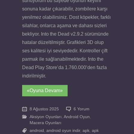
sunuyorum bu sayede oyunun keyfini
sonuna kadar çıkarabilir, zombilere karşı
yenilmez olabilirsiniz. Dost köpekler, farklı
silahlar, onlarca aşama ve dahası sizleri
bekliyor. Into the Dead v2.9.2 sürümünde
hatalar düzeltilmiştir. Grafikleri 3D olup
ses kalitesi iyi seviyededir. Kontroller çift
parmak ile sağlanabilmektedir. Into the
Dead Play Store’da 1.760.000’den fazla
indirilmiştir.
«Oyuna Devam»
8 Ağustos 2025
6 Yorum
Aksiyon Oyunları
,
Android Oyun
,
Macera Oyunları
android
,
android oyun indir
,
apk
,
apk