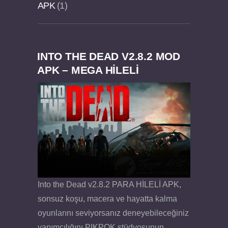
APK
1
INTO THE DEAD V2.8.2 MOD
Dream Road Multiplayer v1.4.2 PARA HİLELİ
Felix the Reaper v1.25 FULL APK
APK – MEGA HİLELİ
APK
Into the Dead v2.8.2 PARA HİLELİ APK,
sonsuz koşu, macera ve hayatta kalma
oyunlarını seviyorsanız deneyebileceğiniz
yapımcılığını PIKPOK stüdyosunun