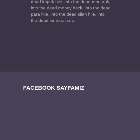
dead köpek hile
,
into the dead mod apk
,
into the dead money hack
,
into the dead
para hile
,
into the dead silah hile
,
into
the dead sınırsız para
FACEBOOK SAYFAMIZ