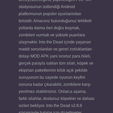
stüdyosunun üstlendiği Android
platformunun popüler oyunlarından
birisidir. Amacınız bulunduğunuz tehlikeli
yollarda daima ileri doğru koşmak,
zombileri vurmak ve yüksek puanlara
ulaşmaktır. Into the Dead içinde yaşanan
maddi sorunlardan ve genel zorluklardan
dolayı MOD APK yani sınırsız para hileli,
gerçek parayla satılan tüm silah, köpek ve
ekipman paketlerinin kilidi açık şekilde
sunuyorum bu sayede oyunun keyfini
sonuna kadar çıkarabilir, zombilere karşı
yenilmez olabilirsiniz. Onlarca aşama,
farklı silahlar, dostunuz köpekler ve dahası
sizleri bekliyor. Into the Dead v2.8.8
sürümünde hatalar için düzeltmeler