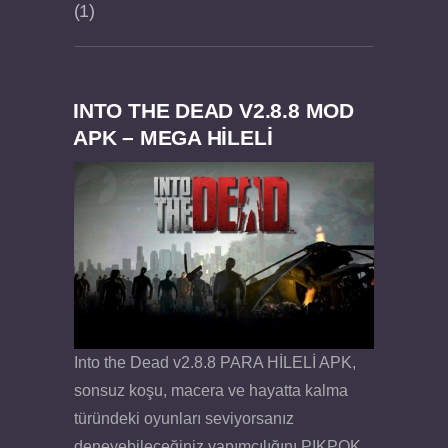
1
INTO THE DEAD V2.8.8 MOD
Dream Road Multiplayer v1.4.2 PARA HİLELİ
Felix the Reaper v1.25 FULL APK
APK – MEGA HİLELİ
APK
Into the Dead v2.8.8 PARA HİLELİ APK,
sonsuz koşu, macera ve hayatta kalma
türündeki oyunları seviyorsanız
deneyebileceğiniz yapımcılığını PIKPOK