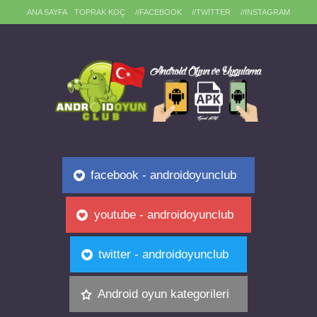
ANA SAYFA
TOPRAK KOÇ
//FACEBOOK
//TWITTER
//INSTAGRAM
facebook - androidoyunclub
youtube - androidoyunclub
twitter - androidoyunclub
Android oyun kategorileri