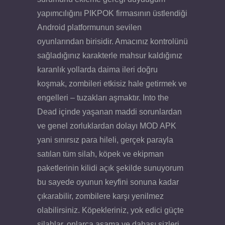
yapımcılığını PIKPOK firmasının üstlendiği
Android platformunun sevilen
oyunlarından birisidir. Amacınız kontrolünü
sağladığınız karakterle mahsur kaldığınız
karanlık yollarda daima ileri doğru
koşmak, zombileri etkisiz hale getirmek ve
engelleri – tuzakları aşmaktır. Into the
Dead içinde yaşanan maddi sorunlardan
ve genel zorluklardan dolayı MOD APK
yani sınırsız para hileli, gerçek parayla
satılan tüm silah, köpek ve ekipman
paketlerinin kilidi açık şekilde sunuyorum
bu sayede oyunun keyfini sonuna kadar
çıkarabilir, zombilere karşı yenilmez
olabilirsiniz. Köpekleriniz, yok edici güçte
silahlar, onlarca aşama ve dahası sizleri