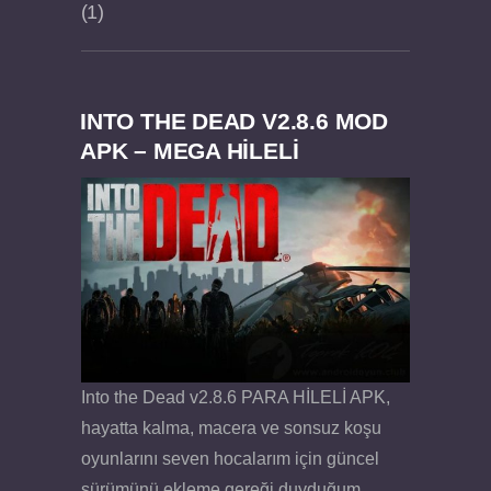
1
INTO THE DEAD V2.8.6 MOD
Dream Road Multiplayer v1.4.2 PARA HİLELİ
Felix the Reaper v1.25 FULL APK
APK – MEGA HİLELİ
APK
Into the Dead v2.8.6 PARA HİLELİ APK,
hayatta kalma, macera ve sonsuz koşu
oyunlarını seven hocalarım için güncel
sürümünü ekleme gereği duyduğum