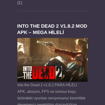
1
INTO THE DEAD 2 V1.8.2 MOD
Dream Road Multiplayer v1.4.2 PARA HİLELİ
Felix the Reaper v1.25 FULL APK
APK – MEGA HİLELİ
APK
Into the Dead 2 v1.8.2 PARA HİLELİ
APK, aksiyon, FPS ve sonsuz koşu
türündeki oyunları seviyorsanız kesinlikle
denemeniz gerektiğini düşündüğüm