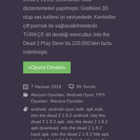
düzenlemeleri yapılmıştır. Grafikleri 3D
olup ses kalitesi iyi seviyededir. Kontroller
çift parmak ile sağlanabilmektedir.
TÜRKÇE dil desteği mevcuttur. Into the
Dead 2 Play Store’da 220.000’den fazla
indirilmiştir.
«Oyuna Devam»
7 Haziran 2018
85 Yorum
Aksiyon Oyunları
,
Android Oyun
,
FPS
Oyunları
,
Macera Oyunları
android
,
android oyun indir
,
apk indir
,
into the dead 2 1.8.2 android
,
into the
dead 2 1.8.2 apk
,
into the dead 2 1.8.2
apk download
,
into the dead 2 1.8.2
hack apk
,
into the dead 2 1.8.2 hile apk
,