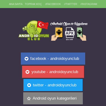
ANA SAYFA
TOPRAK KOÇ
//FACEBOOK
//TWITTER
//INSTAGRAM
facebook - androidoyunclub
youtube - androidoyunclub
twitter - androidoyunclub
Android oyun kategorileri