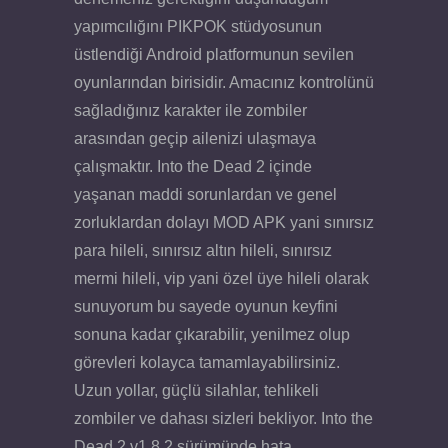
yapımcılığını PIKPOK stüdyosunun
üstlendiği Android platformunun sevilen
oyunlarından birisidir. Amacınız kontrolünü
sağladığınız karakter ile zombiler
arasından geçip ailenizi ulaşmaya
çalışmaktır. Into the Dead 2 içinde
yaşanan maddi sorunlardan ve genel
zorluklardan dolayı MOD APK yani sınırsız
para hileli, sınırsız altın hileli, sınırsız
mermi hileli, vip yani özel üye hileli olarak
sunuyorum bu sayede oyunun keyfini
sonuna kadar çıkarabilir, yenilmez olup
görevleri kolayca tamamlayabilirsiniz.
Uzun yollar, güçlü silahlar, tehlikeli
zombiler ve dahası sizleri bekliyor. Into the
Dead 2 v1.8.2 sürümünde hata