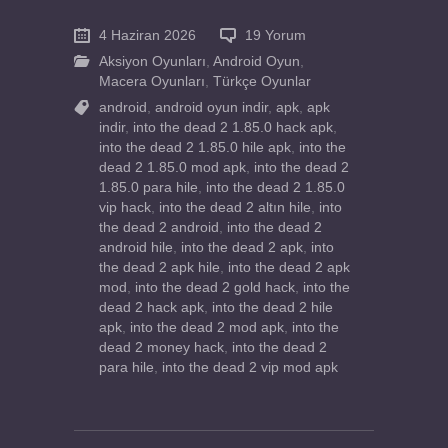
4 Haziran 2026
19 Yorum
Aksiyon Oyunları
,
Android Oyun
,
Macera Oyunları
,
Türkçe Oyunlar
android
,
android oyun indir
,
apk
,
apk
indir
,
into the dead 2 1.85.0 hack apk
,
into the dead 2 1.85.0 hile apk
,
into the
dead 2 1.85.0 mod apk
,
into the dead 2
1.85.0 para hile
,
into the dead 2 1.85.0
vip hack
,
into the dead 2 altın hile
,
into
the dead 2 android
,
into the dead 2
android hile
,
into the dead 2 apk
,
into
the dead 2 apk hile
,
into the dead 2 apk
mod
,
into the dead 2 gold hack
,
into the
dead 2 hack apk
,
into the dead 2 hile
apk
,
into the dead 2 mod apk
,
into the
dead 2 money hack
,
into the dead 2
para hile
,
into the dead 2 vip mod apk