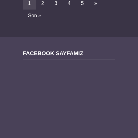
1
2
3
4
5
»
Son »
FACEBOOK SAYFAMIZ