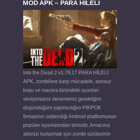
MOD APK – PARA HİLELİ
Into the Dead 2 v1.79.17 PARA HİLELİ
APK, zombilere karşı mücadele, sonsuz
koşu ve macera türündeki oyunları
seviyorsanız denemeniz gerektiğini
düşündüğüm yapımcılığını PIKPOK
firmasının üstlendiği Android platformunun
popüler oyunlarından birisidir. Amacınız
ailenizi kurtarmak için zombi sürülerinin