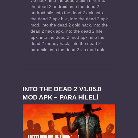
vip hack
,
into the dead 2 altın hile
,
into
the dead 2 android
,
into the dead 2
android hile
,
into the dead 2 apk
,
into
the dead 2 apk hile
,
into the dead 2 apk
mod
,
into the dead 2 gold hack
,
into the
dead 2 hack apk
,
into the dead 2 hile
apk
,
into the dead 2 mod apk
,
into the
dead 2 money hack
,
into the dead 2
para hile
,
into the dead 2 vip mod apk
INTO THE DEAD 2 V1.85.0
MOD APK – PARA HİLELİ