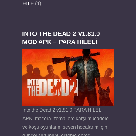
HILE
1
INTO THE DEAD 2 V1.81.0
Dream Road Multiplayer v1.4.2 PARA HİLELİ
Felix the Reaper v1.25 FULL APK
MOD APK – PARA HİLELİ
APK
Into the Dead 2 v1.81.0 PARA HİLELİ
APK, macera, zombilere karşı mücadele
ve koşu oyunlarını seven hocalarım için
güncel sürümünü ekleme gereği