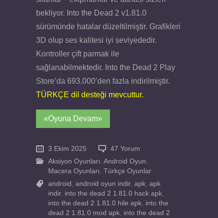
bekliyor. Into the Dead 2 v1.81.0
sürümünde hatalar düzeltilmiştir. Grafikleri
3D olup ses kalitesi iyi seviyededir.
Kontroller çift parmak ile
sağlanabilmektedir. Into the Dead 2 Play
Store’da 693.000’den fazla indirilmiştir.
TÜRKÇE dil desteği mevcuttur.
«Oyuna Devam»
3 Ekim 2025
47 Yorum
Aksiyon Oyunları
,
Android Oyun
,
Macera Oyunları
,
Türkçe Oyunlar
android
,
android oyun indir
,
apk
,
apk
indir
,
into the dead 2 1.81.0 hack apk
,
into the dead 2 1.81.0 hile apk
,
into the
dead 2 1.81.0 mod apk
,
into the dead 2