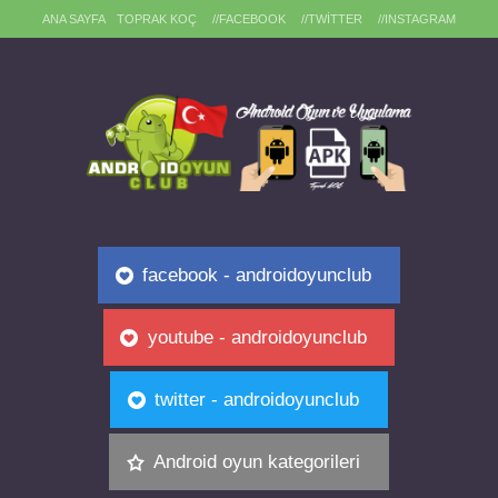
ANA SAYFA
TOPRAK KOÇ
//FACEBOOK
//TWITTER
//INSTAGRAM
facebook - androidoyunclub
youtube - androidoyunclub
twitter - androidoyunclub
Android oyun kategorileri