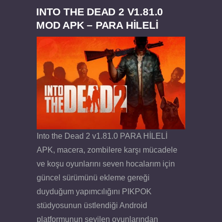
INTO THE DEAD 2 V1.81.0
MOD APK – PARA HİLELİ
Into the Dead 2 v1.81.0 PARA HİLELİ
APK, macera, zombilere karşı mücadele
ve koşu oyunlarını seven hocalarım için
güncel sürümünü ekleme gereği
duyduğum yapımcılığını PIKPOK
stüdyosunun üstlendiği Android
platformunun sevilen oyunlarından