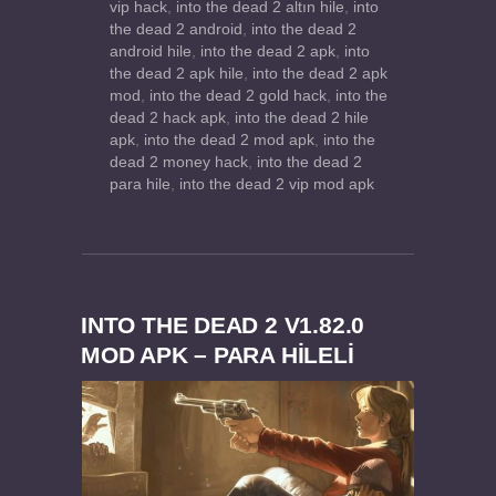
vip hack
,
into the dead 2 altın hile
,
into
the dead 2 android
,
into the dead 2
android hile
,
into the dead 2 apk
,
into
the dead 2 apk hile
,
into the dead 2 apk
mod
,
into the dead 2 gold hack
,
into the
dead 2 hack apk
,
into the dead 2 hile
apk
,
into the dead 2 mod apk
,
into the
dead 2 money hack
,
into the dead 2
para hile
,
into the dead 2 vip mod apk
INTO THE DEAD 2 V1.82.0
MOD APK – PARA HİLELİ