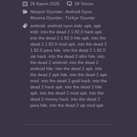
26 Kasım 2025
58 Yorum
Aksiyon Oyunları
,
Android Oyun
,
Macera Oyunları
,
Türkçe Oyunlar
android
,
android oyun indir
,
apk
,
apk
indir
,
into the dead 2 1.82.0 hack apk
,
into the dead 2 1.82.0 hile apk
,
into the
dead 2 1.82.0 mod apk
,
into the dead 2
1.82.0 para hile
,
into the dead 2 1.82.0
vip hack
,
into the dead 2 altın hile
,
into
the dead 2 android
,
into the dead 2
android hile
,
into the dead 2 apk
,
into
the dead 2 apk hile
,
into the dead 2 apk
mod
,
into the dead 2 gold hack
,
into the
dead 2 hack apk
,
into the dead 2 hile
apk
,
into the dead 2 mod apk
,
into the
dead 2 money hack
,
into the dead 2
para hile
,
into the dead 2 vip mod apk