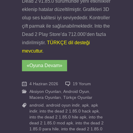
Dead 2 v1.85.0 sürümünde yeni etkinlikler
eklenip hatalar düzeltilmiştir. Grafikleri 3D
olup ses kalitesi iyi seviyededir. Kontroller
çift parmak ile sağlanabilmektedir. Into the
Dead 2 Play Store’da 712.000’den fazla
indirilmiştir.
TÜRKÇE dil desteği
mevcuttur.
«Oyuna Devam»
4 Haziran 2026
19 Yorum
Aksiyon Oyunları
,
Android Oyun
,
Macera Oyunları
,
Türkçe Oyunlar
android
,
android oyun indir
,
apk
,
apk
indir
,
into the dead 2 1.85.0 hack apk
,
into the dead 2 1.85.0 hile apk
,
into the
dead 2 1.85.0 mod apk
,
into the dead 2
1.85.0 para hile
,
into the dead 2 1.85.0