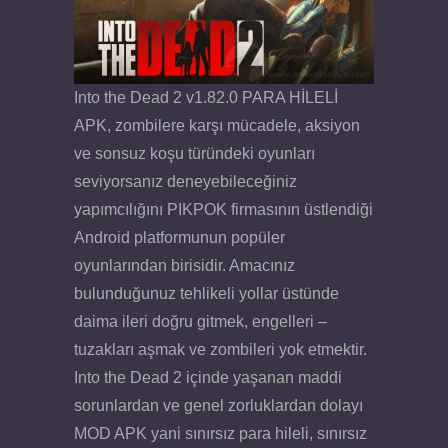
Into the Dead 2 v1.82.0 PARA HİLELİ
APK, zombilere karşı mücadele, aksiyon
ve sonsuz koşu türündeki oyunları
seviyorsanız deneyebileceğiniz
yapımcılığını PIKPOK firmasının üstlendiği
Android platformunun popüler
oyunlarından birisidir. Amacınız
bulunduğunuz tehlikeli yollar üstünde
daima ileri doğru gitmek, engelleri –
tuzakları aşmak ve zombileri yok etmektir.
Into the Dead 2 içinde yaşanan maddi
sorunlardan ve genel zorluklardan dolayı
MOD APK yani sınırsız para hileli, sınırsız