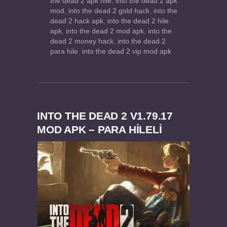
the dead 2 apk hile
,
into the dead 2 apk
mod
,
into the dead 2 gold hack
,
into the
dead 2 hack apk
,
into the dead 2 hile
apk
,
into the dead 2 mod apk
,
into the
dead 2 money hack
,
into the dead 2
para hile
,
into the dead 2 vip mod apk
INTO THE DEAD 2 V1.79.17
MOD APK – PARA HİLELİ