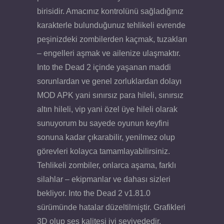
birisidir. Amacınız kontrolünü sağladığınız
karakterle bulunduğunuz tehlikeli evrende
peşinizdeki zombilerden kaçmak, tuzakları
– engelleri aşmak ve ailenize ulaşmaktır.
Into the Dead 2 içinde yaşanan maddi
sorunlardan ve genel zorluklardan dolayı
MOD APK yani sınırsız para hileli, sınırsız
altın hileli, vip yani özel üye hileli olarak
sunuyorum bu sayede oyunun keyfini
sonuna kadar çıkarabilir, yenilmez olup
görevleri kolayca tamamlayabilirsiniz.
Tehlikeli zombiler, onlarca aşama, farklı
silahlar – ekipmanlar ve dahası sizleri
bekliyor. Into the Dead 2 v1.81.0
sürümünde hatalar düzeltilmiştir. Grafikleri
3D olup ses kalitesi iyi seviyededir.