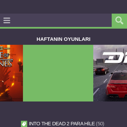
HAFTANIN OYUNLARI
Dream Road Multiplayer v1.4.2 PARA HİLELİ
APK
INTO THE DEAD 2 PARA HILE
50