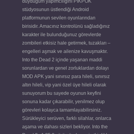
duyduğum yapımcılığını PIKPOK
stüdyosunun üstlendiği Android
platformunun sevilen oyunlarından
birisidir. Amacınız kontrolünü sağladığınız
karakter ile bulunduğunuz görevlerde
zombileri etkisiz hale getirmek, tuzakları –
engelleri aşmak ve ailenize kavuşmaktır.
Into the Dead 2 içinde yaşanan maddi
sorunlardan ve genel zorluklardan dolayı
MOD APK yani sınırsız para hileli, sınırsız
altın hileli, vip yani özel üye hileli olarak
sunuyorum bu sayede oyunun keyfini
sonuna kadar çıkarabilir, yenilmez olup
görevleri kolayca tamamlayabilirsiniz.
Sürükleyici serüven, farklı silahlar, onlarca
aşama ve dahası sizleri bekliyor. Into the