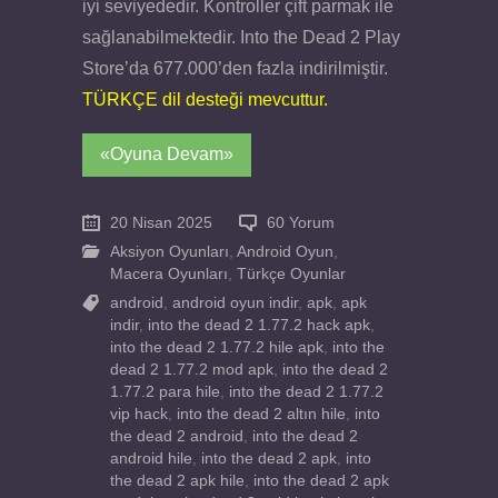
iyi seviyededir. Kontroller çift parmak ile
sağlanabilmektedir. Into the Dead 2 Play
Store’da 677.000’den fazla indirilmiştir.
TÜRKÇE dil desteği mevcuttur.
«Oyuna Devam»
20 Nisan 2025
60 Yorum
Aksiyon Oyunları
,
Android Oyun
,
Macera Oyunları
,
Türkçe Oyunlar
android
,
android oyun indir
,
apk
,
apk
indir
,
into the dead 2 1.77.2 hack apk
,
into the dead 2 1.77.2 hile apk
,
into the
dead 2 1.77.2 mod apk
,
into the dead 2
1.77.2 para hile
,
into the dead 2 1.77.2
vip hack
,
into the dead 2 altın hile
,
into
the dead 2 android
,
into the dead 2
android hile
,
into the dead 2 apk
,
into
the dead 2 apk hile
,
into the dead 2 apk