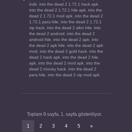
indir
,
into the dead 2 1.72.1 hack apk
,
into the dead 2 1.72.1 hile apk
,
into the
dead 2 1.72.1 mod apk
,
into the dead 2
1.72.1 para hile
,
into the dead 2 1.72.1
vip hack
,
into the dead 2 altın hile
,
into
the dead 2 android
,
into the dead 2
android hile
,
into the dead 2 apk
,
into
the dead 2 apk hile
,
into the dead 2 apk
mod
,
into the dead 2 gold hack
,
into the
dead 2 hack apk
,
into the dead 2 hile
apk
,
into the dead 2 mod apk
,
into the
dead 2 money hack
,
into the dead 2
para hile
,
into the dead 2 vip mod apk
Toplam 9 sayfa, 1. sayfa gösteriliyor.
1
2
3
4
5
»