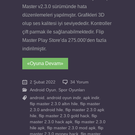
Master v2.3.0 sürümünde hata
düzenlemeleri yapılmıştır. Grafikleri 3D
olup ses kalitesi iyi seviyededir. Kontroller
çift parmak ile sağlanabilmektedir. Flip
Master Play Store’da 275.000’den fazla
indirilmiştir.
«Oyuna Devam»
2 Şubat 2022
34 Yorum
Android Oyun
,
Spor Oyunları
android
,
android oyun indir
,
apk indir
,
flip master 2.3.0 altın hile
,
flip master
2.3.0 android hile
,
flip master 2.3.0 apk
hile
,
flip master 2.3.0 gold hack
,
flip
master 2.3.0 hack apk
,
flip master 2.3.0
hile apk
,
flip master 2.3.0 mod apk
,
flip
master 2.3.0 money hack
,
flip master