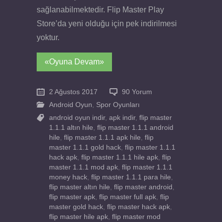
sağlanabilmektedir. Flip Master Play
Store’da yeni olduğu için pek indirilmesi
yoktur.
«Oyuna Devam»
2 Ağustos 2017
90 Yorum
Android Oyun
,
Spor Oyunları
android oyun indir
,
apk indir
,
flip master
1.1.1 altın hile
,
flip master 1.1.1 android
hile
,
flip master 1.1.1 apk hile
,
flip
master 1.1.1 gold hack
,
flip master 1.1.1
hack apk
,
flip master 1.1.1 hile apk
,
flip
master 1.1.1 mod apk
,
flip master 1.1.1
money hack
,
flip master 1.1.1 para hile
,
flip master altın hile
,
flip master android
,
flip master apk
,
flip master full apk
,
flip
master gold hack
,
flip master hack apk
,
flip master hile apk
,
flip master mod