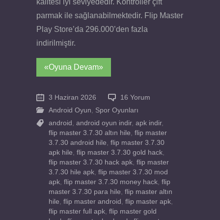
kalitesi iyi seviyededir. Kontroller çift
parmak ile sağlanabilmektedir. Flip Master
Play Store’da 296.000’den fazla
indirilmiştir.
«Oyuna Devam»
3 Haziran 2026
16 Yorum
Android Oyun
,
Spor Oyunları
android
,
android oyun indir
,
apk indir
,
flip master 3.7.30 altın hile
,
flip master
3.7.30 android hile
,
flip master 3.7.30
apk hile
,
flip master 3.7.30 gold hack
,
flip master 3.7.30 hack apk
,
flip master
3.7.30 hile apk
,
flip master 3.7.30 mod
apk
,
flip master 3.7.30 money hack
,
flip
master 3.7.30 para hile
,
flip master altın
hile
,
flip master android
,
flip master apk
,
flip master full apk
,
flip master gold