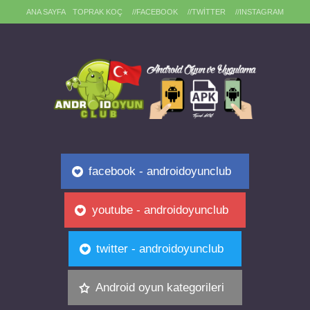
ANA SAYFA
TOPRAK KOÇ
//FACEBOOK
//TWITTER
//INSTAGRAM
facebook - androidoyunclub
youtube - androidoyunclub
twitter - androidoyunclub
Android oyun kategorileri