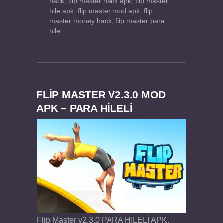
hack
,
flip master hack apk
,
flip master
hile apk
,
flip master mod apk
,
flip
master money hack
,
flip master para
hile
FLIP MASTER V2.3.0 MOD
APK – PARA HİLELİ
Flip Master v2.3.0 PARA HİLELİ APK,