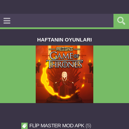
HAFTANIN OYUNLARI
f Thrones v2.0.81 FULL APK
Dream Road Mul
FLIP MASTER MOD APK
5