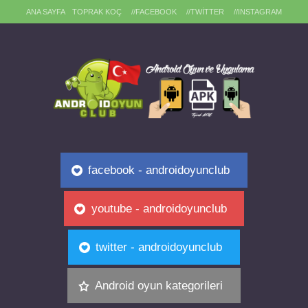
ANA SAYFA
TOPRAK KOÇ
//FACEBOOK
//TWITTER
//INSTAGRAM
facebook - androidoyunclub
youtube - androidoyunclub
twitter - androidoyunclub
Android oyun kategorileri