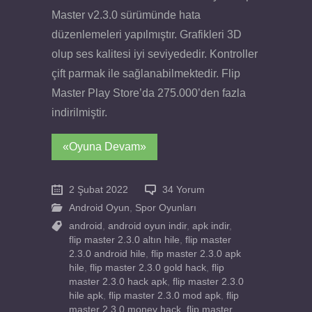
Master v2.3.0 sürümünde hata
düzenlemeleri yapılmıştır. Grafikleri 3D
olup ses kalitesi iyi seviyededir. Kontroller
çift parmak ile sağlanabilmektedir. Flip
Master Play Store’da 275.000’den fazla
indirilmiştir.
«Oyuna Devam»
2 Şubat 2022
34 Yorum
Android Oyun
,
Spor Oyunları
android
,
android oyun indir
,
apk indir
,
flip master 2.3.0 altın hile
,
flip master
2.3.0 android hile
,
flip master 2.3.0 apk
hile
,
flip master 2.3.0 gold hack
,
flip
master 2.3.0 hack apk
,
flip master 2.3.0
hile apk
,
flip master 2.3.0 mod apk
,
flip
master 2.3.0 money hack
,
flip master