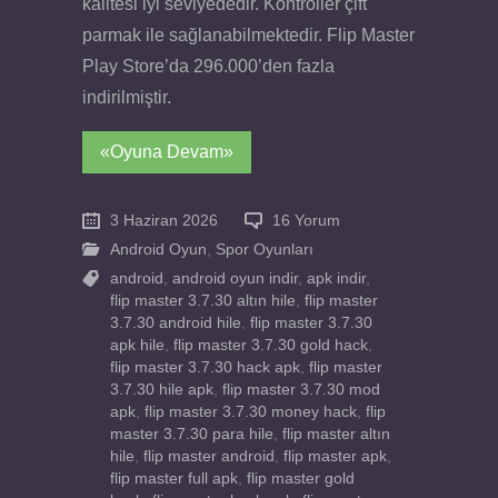
kalitesi iyi seviyededir. Kontroller çift
parmak ile sağlanabilmektedir. Flip Master
Play Store’da 296.000’den fazla
indirilmiştir.
«Oyuna Devam»
3 Haziran 2026
16 Yorum
Android Oyun
,
Spor Oyunları
android
,
android oyun indir
,
apk indir
,
flip master 3.7.30 altın hile
,
flip master
3.7.30 android hile
,
flip master 3.7.30
apk hile
,
flip master 3.7.30 gold hack
,
flip master 3.7.30 hack apk
,
flip master
3.7.30 hile apk
,
flip master 3.7.30 mod
apk
,
flip master 3.7.30 money hack
,
flip
master 3.7.30 para hile
,
flip master altın
hile
,
flip master android
,
flip master apk
,
flip master full apk
,
flip master gold