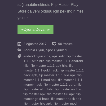
sağlanabilmektedir. Flip Master Play
Store’da yeni olduğu için pek indirilmesi
yoktur.
«Oyuna Devam»
2 Ağustos 2017
90 Yorum
Android Oyun
,
Spor Oyunları
android oyun indir
,
apk indir
,
flip master
1.1.1 altın hile
,
flip master 1.1.1 android
hile
,
flip master 1.1.1 apk hile
,
flip
master 1.1.1 gold hack
,
flip master 1.1.1
hack apk
,
flip master 1.1.1 hile apk
,
flip
master 1.1.1 mod apk
,
flip master 1.1.1
money hack
,
flip master 1.1.1 para hile
,
flip master altın hile
,
flip master android
,
flip master apk
,
flip master full apk
,
flip
master gold hack
,
flip master hack apk
,
flip master hile apk
,
flip master mod