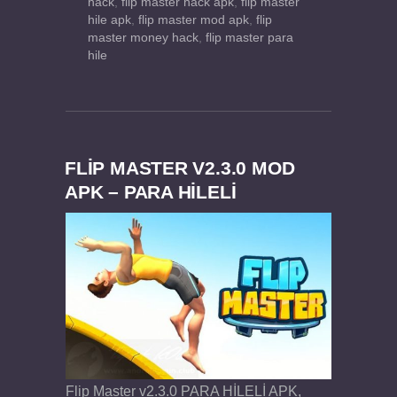
hack
,
flip master hack apk
,
flip master
hile apk
,
flip master mod apk
,
flip
master money hack
,
flip master para
hile
FLIP MASTER V2.3.0 MOD
APK – PARA HİLELİ
Flip Master v2.3.0 PARA HİLELİ APK,