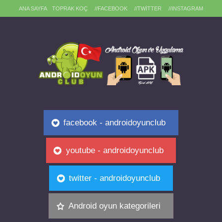
ANA SAYFA
TOPRAK KOÇ
//FACEBOOK
//TWITTER
//INSTAGRAM
facebook - androidoyunclub
youtube - androidoyunclub
twitter - androidoyunclub
Android oyun kategorileri