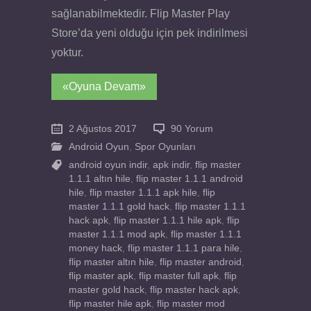
sağlanabilmektedir. Flip Master Play
Store’da yeni olduğu için pek indirilmesi
yoktur.
«Oyuna Devam»
2 Ağustos 2017
90 Yorum
Android Oyun
,
Spor Oyunları
android oyun indir
,
apk indir
,
flip master
1.1.1 altın hile
,
flip master 1.1.1 android
hile
,
flip master 1.1.1 apk hile
,
flip
master 1.1.1 gold hack
,
flip master 1.1.1
hack apk
,
flip master 1.1.1 hile apk
,
flip
master 1.1.1 mod apk
,
flip master 1.1.1
money hack
,
flip master 1.1.1 para hile
,
flip master altın hile
,
flip master android
,
flip master apk
,
flip master full apk
,
flip
master gold hack
,
flip master hack apk
,
flip master hile apk
,
flip master mod