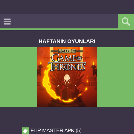
HAFTANIN OYUNLARI
ULL APK
Dream Road Multiplayer v1.4.2 PAR
APK
FLIP MASTER APK
5