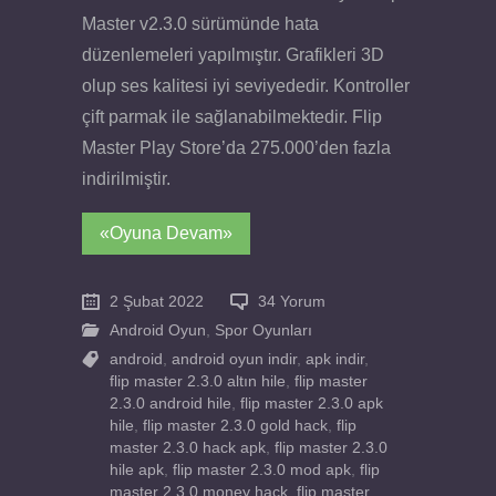
Master v2.3.0 sürümünde hata
düzenlemeleri yapılmıştır. Grafikleri 3D
olup ses kalitesi iyi seviyededir. Kontroller
çift parmak ile sağlanabilmektedir. Flip
Master Play Store’da 275.000’den fazla
indirilmiştir.
«Oyuna Devam»
2 Şubat 2022
34 Yorum
Android Oyun
,
Spor Oyunları
android
,
android oyun indir
,
apk indir
,
flip master 2.3.0 altın hile
,
flip master
2.3.0 android hile
,
flip master 2.3.0 apk
hile
,
flip master 2.3.0 gold hack
,
flip
master 2.3.0 hack apk
,
flip master 2.3.0
hile apk
,
flip master 2.3.0 mod apk
,
flip
master 2.3.0 money hack
,
flip master