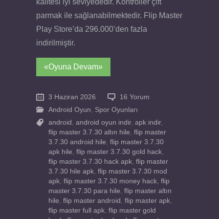
kalitesi iyi seviyededir. Kontroller çift
parmak ile sağlanabilmektedir. Flip Master
Play Store’da 296.000’den fazla
indirilmiştir.
«Oyuna Devam»
3 Haziran 2026
16 Yorum
Android Oyun
,
Spor Oyunları
android
,
android oyun indir
,
apk indir
,
flip master 3.7.30 altın hile
,
flip master
3.7.30 android hile
,
flip master 3.7.30
apk hile
,
flip master 3.7.30 gold hack
,
flip master 3.7.30 hack apk
,
flip master
3.7.30 hile apk
,
flip master 3.7.30 mod
apk
,
flip master 3.7.30 money hack
,
flip
master 3.7.30 para hile
,
flip master altın
hile
,
flip master android
,
flip master apk
,
flip master full apk
,
flip master gold