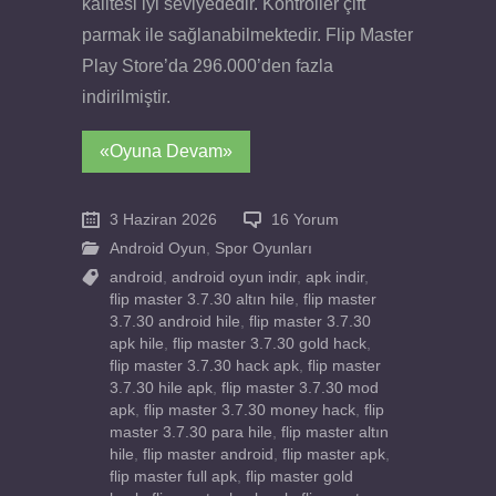
kalitesi iyi seviyededir. Kontroller çift
parmak ile sağlanabilmektedir. Flip Master
Play Store’da 296.000’den fazla
indirilmiştir.
«Oyuna Devam»
3 Haziran 2026
16 Yorum
Android Oyun
,
Spor Oyunları
android
,
android oyun indir
,
apk indir
,
flip master 3.7.30 altın hile
,
flip master
3.7.30 android hile
,
flip master 3.7.30
apk hile
,
flip master 3.7.30 gold hack
,
flip master 3.7.30 hack apk
,
flip master
3.7.30 hile apk
,
flip master 3.7.30 mod
apk
,
flip master 3.7.30 money hack
,
flip
master 3.7.30 para hile
,
flip master altın
hile
,
flip master android
,
flip master apk
,
flip master full apk
,
flip master gold