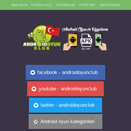
ANA SAYFA
TOPRAK KOÇ
//FACEBOOK
//TWITTER
//INSTAGRAM
facebook - androidoyunclub
youtube - androidoyunclub
twitter - androidoyunclub
Android oyun kategorileri