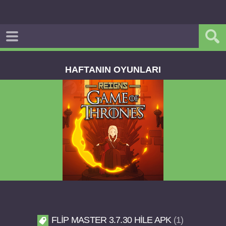
HAFTANIN OYUNLARI
Reigns Game of Thrones v2.0.81 FULL APK
FLIP MASTER 3.7.30 HILE APK
1