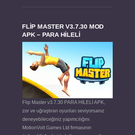
FLIP MASTER V3.7.30 MOD
APK – PARA HİLELİ
Dream Road Multiplayer v1.4.2 PARA HİLELİ
Felix the Reaper v1.25 FULL APK
APK
Flip Master v3.7.30 PARA HİLELİ APK,
zor ve uğraştıran oyunları seviyorsanız
deneyebileceğiniz yapımcılığını
MotionVolt Games Ltd firmasının