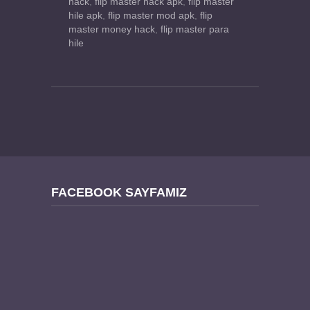
hack
,
flip master hack apk
,
flip master
hile apk
,
flip master mod apk
,
flip
master money hack
,
flip master para
hile
FACEBOOK SAYFAMIZ