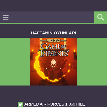
HAFTANIN OYUNLARI
Reigns Game of Thrones v2.0.81 FULL APK
ARMED AIR FORCES 1.060 HILE