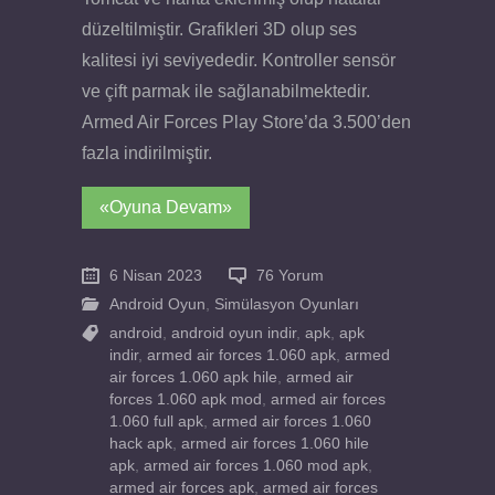
düzeltilmiştir. Grafikleri 3D olup ses
kalitesi iyi seviyededir. Kontroller sensör
ve çift parmak ile sağlanabilmektedir.
Armed Air Forces Play Store’da 3.500’den
fazla indirilmiştir.
«Oyuna Devam»
6 Nisan 2023
76 Yorum
Android Oyun
,
Simülasyon Oyunları
android
,
android oyun indir
,
apk
,
apk
indir
,
armed air forces 1.060 apk
,
armed
air forces 1.060 apk hile
,
armed air
forces 1.060 apk mod
,
armed air forces
1.060 full apk
,
armed air forces 1.060
hack apk
,
armed air forces 1.060 hile
apk
,
armed air forces 1.060 mod apk
,
armed air forces apk
,
armed air forces