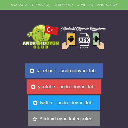
ANA SAYFA
TOPRAK KOÇ
//FACEBOOK
//TWITTER
//INSTAGRAM
facebook - androidoyunclub
youtube - androidoyunclub
twitter - androidoyunclub
Android oyun kategorileri