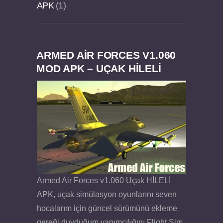
APK
1
ARMED AIR FORCES V1.060
Dream Road Multiplayer v1.4.2 PARA HİLELİ
Felix the Reaper v1.25 FULL APK
MOD APK – UÇAK HİLELİ
APK
Armed Air Forces v1.060 Uçak HİLELİ
APK, uçak simülasyon oyunlarını seven
hocalarım için güncel sürümünü ekleme
gereği duyduğum yapımcılığını Flight Sim