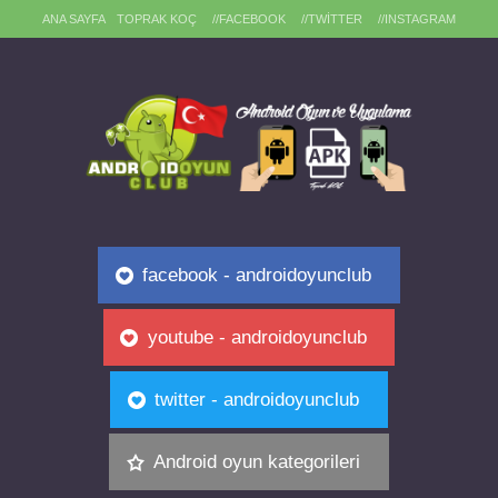
ANA SAYFA
TOPRAK KOÇ
//FACEBOOK
//TWITTER
//INSTAGRAM
facebook - androidoyunclub
youtube - androidoyunclub
twitter - androidoyunclub
Android oyun kategorileri