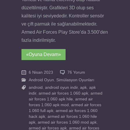
düzeltilmiştir. Grafikleri 3D olup ses
kalitesi iyi seviyededir. Kontroller sensör
ve çift parmak ile sağlanabilmektedir.
Armed Air Forces Play Store’da 3.500’den
fazla indirilmiştir.
«Oyuna Devam»
6 Nisan 2023
76 Yorum
Android Oyun
,
Simülasyon Oyunları
android
,
android oyun indir
,
apk
,
apk
indir
,
armed air forces 1.060 apk
,
armed
air forces 1.060 apk hile
,
armed air
forces 1.060 apk mod
,
armed air forces
1.060 full apk
,
armed air forces 1.060
hack apk
,
armed air forces 1.060 hile
apk
,
armed air forces 1.060 mod apk
,
armed air forces apk
,
armed air forces