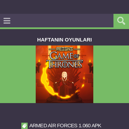
HAFTANIN OYUNLARI
Reigns Game of Thrones v2.0.81 FULL APK
ARMED AIR FORCES 1.060 APK