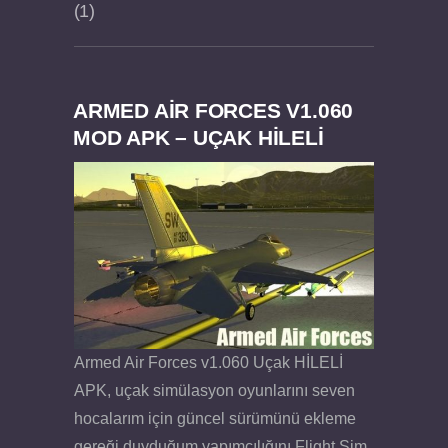
1
ARMED AIR FORCES V1.060
Dream Road Multiplayer v1.4.2 PARA HİLELİ
Felix the Reaper v1.25 FULL APK
MOD APK – UÇAK HİLELİ
APK
Armed Air Forces v1.060 Uçak HİLELİ
APK, uçak simülasyon oyunlarını seven
hocalarım için güncel sürümünü ekleme
gereği duyduğum yapımcılığını Flight Sim