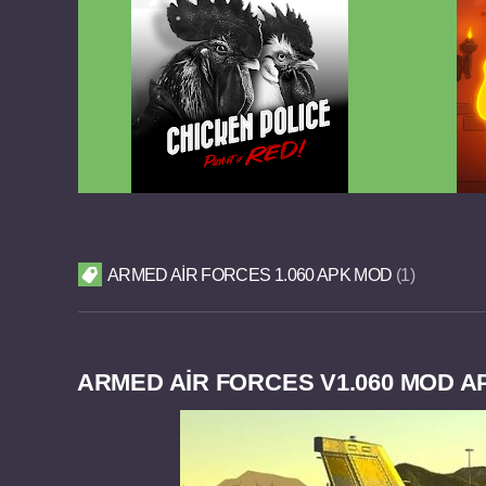
Chicken Police Paint it RED v1.0.8
Reigns
FULL APK
ARMED AIR FORCES 1.060 APK MOD
1
ARMED AIR FORCES V1.060 MOD AP