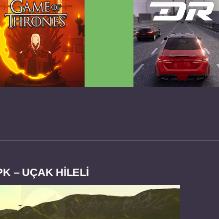
 Game of Thrones v2.0.81
Dream Road Multiplayer 
FULL APK
PARA HİLELİ APK
K – UÇAK HİLELİ