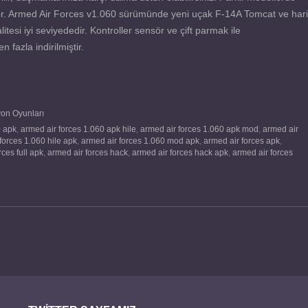
kliyor. Armed Air Forces v1.060 sürümünde yeni uçak F-14A Tomcat ve hari
litesi iyi seviyededir. Kontroller sensör ve çift parmak ile
fazla indirilmiştir.
on Oyunları
0 apk
,
armed air forces 1.060 apk hile
,
armed air forces 1.060 apk mod
,
armed air
forces 1.060 hile apk
,
armed air forces 1.060 mod apk
,
armed air forces apk
,
rces full apk
,
armed air forces hack
,
armed air forces hack apk
,
armed air forces