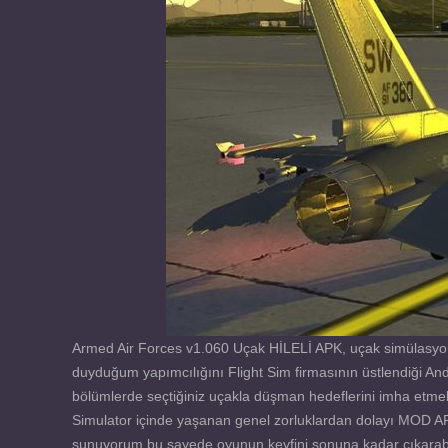
Armed Air Forces v1.060 Uçak HİLELİ APK, uçak simülasyon
duyduğum yapımcılığını Flight Sim firmasının üstlendiği And
bölümlerde seçtiğiniz uçakla düşman hedeflerini imha etmek
Simulator içinde yaşanan genel zorluklardan dolayı MOD APK 
sunuyorum bu sayede oyunun keyfini sonuna kadar çıkarabili