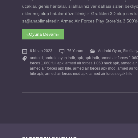
uçaklar, geniş haritalar, silahlarınız ver dahası sizleri be
eklenmiş olup hatalar düzeltilmiştir. Grafikleri 3D olup ses ka
sağlanabilmektedir. Armed Air Forces Play Store’da 3.500’den 
«Oyuna Devam»
6 Nisan 2023
76 Yorum
Android Oyun
,
Simülasy
android
,
android oyun indir
,
apk
,
apk indir
,
armed air forces 1.06
forces 1.060 full apk
,
armed air forces 1.060 hack apk
,
armed air 
armed air forces apk hile
,
armed air forces apk mod
,
armed air fo
hile apk
,
armed air forces mod apk
,
armed air forces uçak hile