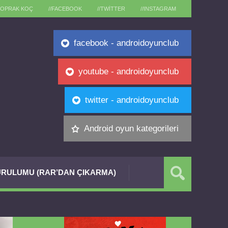
TOPRAK KOÇ
//FACEBOOK
//TWITTER
//INSTAGRAM
facebook - androidoyunclub
youtube - androidoyunclub
twitter - androidoyunclub
Android oyun kategorileri
RULUMU (RAR’DAN ÇIKARMA)