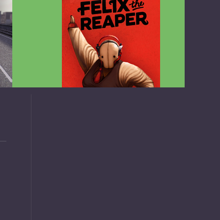
v1.4.2
Felix the Reaper v1.25 FULL APK