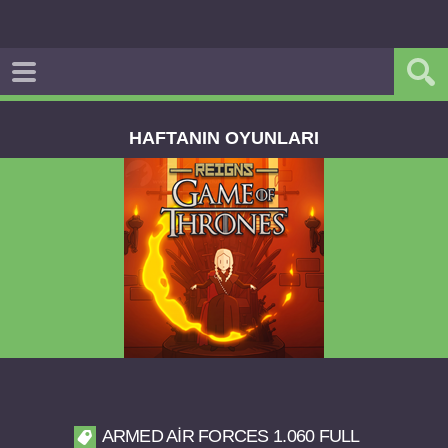
HAFTANIN OYUNLARI
Reigns Game of Thrones v2.0.81 FULL APK
ARMED AIR FORCES 1.060 FULL