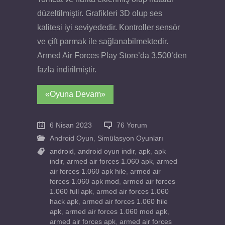
düzeltilmiştir. Grafikleri 3D olup ses
kalitesi iyi seviyededir. Kontroller sensör
ve çift parmak ile sağlanabilmektedir.
Armed Air Forces Play Store’da 3.500’den
fazla indirilmiştir.
«Oyuna Devam»
6 Nisan 2023
76 Yorum
Android Oyun
,
Simülasyon Oyunları
android
,
android oyun indir
,
apk
,
apk
indir
,
armed air forces 1.060 apk
,
armed
air forces 1.060 apk hile
,
armed air
forces 1.060 apk mod
,
armed air forces
1.060 full apk
,
armed air forces 1.060
hack apk
,
armed air forces 1.060 hile
apk
,
armed air forces 1.060 mod apk
,
armed air forces apk
,
armed air forces