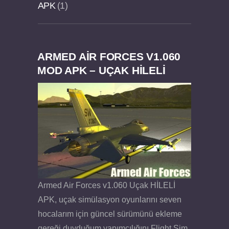
APK
1
ARMED AIR FORCES V1.060
Dream Road Multiplayer v1.4.2 PARA HİLELİ
Felix the Reaper v1.25 FULL APK
MOD APK – UÇAK HİLELİ
APK
Armed Air Forces v1.060 Uçak HİLELİ
APK, uçak simülasyon oyunlarını seven
hocalarım için güncel sürümünü ekleme
gereği duyduğum yapımcılığını Flight Sim