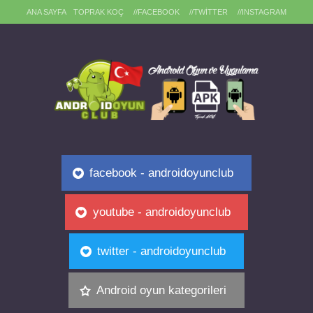
ANA SAYFA
TOPRAK KOÇ
//FACEBOOK
//TWITTER
//INSTAGRAM
facebook - androidoyunclub
youtube - androidoyunclub
twitter - androidoyunclub
Android oyun kategorileri