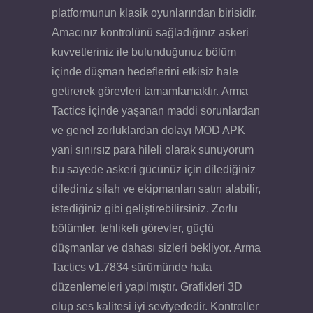
platformunun klasik oyunlarından birisidir.
Amacınız kontrolünü sağladığınız askeri
kuvvetleriniz ile bulunduğunuz bölüm
içinde düşman hedeflerini etkisiz hale
getirerek görevleri tamamlamaktır. Arma
Tactics içinde yaşanan maddi sorunlardan
ve genel zorluklardan dolayı MOD APK
yani sınırsız para hileli olarak sunuyorum
bu sayede askeri gücünüz için dilediğiniz
dilediniz silah ve ekipmanları satın alabilir,
istediğiniz gibi geliştirebilirsiniz. Zorlu
bölümler, tehlikeli görevler, güçlü
düşmanlar ve dahası sizleri bekliyor. Arma
Tactics v1.7834 sürümünde hata
düzenlemeleri yapılmıştır. Grafikleri 3D
olup ses kalitesi iyi seviyededir. Kontroller