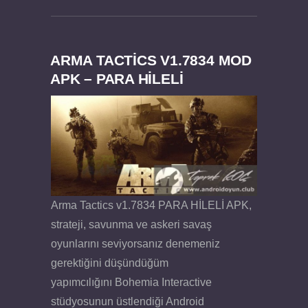
ARMA TACTICS V1.7834 MOD
APK – PARA HİLELİ
Dream Road Multiplayer v1.4.2 PARA HİLELİ
Felix the Reaper v1.25 FULL APK
APK
Arma Tactics v1.7834 PARA HİLELİ APK,
strateji, savunma ve askeri savaş
oyunlarını seviyorsanız denemeniz
gerektiğini düşündüğüm
yapımcılığını Bohemia Interactive
stüdyosunun üstlendiği Android