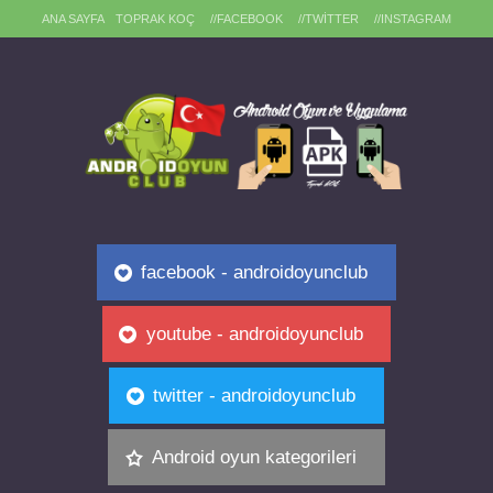
ANA SAYFA
TOPRAK KOÇ
//FACEBOOK
//TWITTER
//INSTAGRAM
facebook - androidoyunclub
youtube - androidoyunclub
twitter - androidoyunclub
Android oyun kategorileri