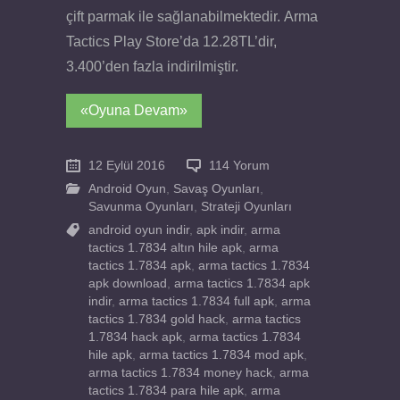
çift parmak ile sağlanabilmektedir. Arma
Tactics Play Store’da 12.28TL’dir,
3.400’den fazla indirilmiştir.
«Oyuna Devam»
12 Eylül 2016
114 Yorum
Android Oyun
,
Savaş Oyunları
,
Savunma Oyunları
,
Strateji Oyunları
android oyun indir
,
apk indir
,
arma
tactics 1.7834 altın hile apk
,
arma
tactics 1.7834 apk
,
arma tactics 1.7834
apk download
,
arma tactics 1.7834 apk
indir
,
arma tactics 1.7834 full apk
,
arma
tactics 1.7834 gold hack
,
arma tactics
1.7834 hack apk
,
arma tactics 1.7834
hile apk
,
arma tactics 1.7834 mod apk
,
arma tactics 1.7834 money hack
,
arma
tactics 1.7834 para hile apk
,
arma