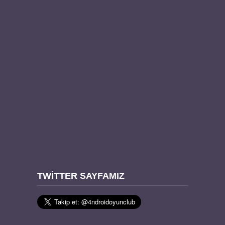
TWITTER SAYFAMIZ