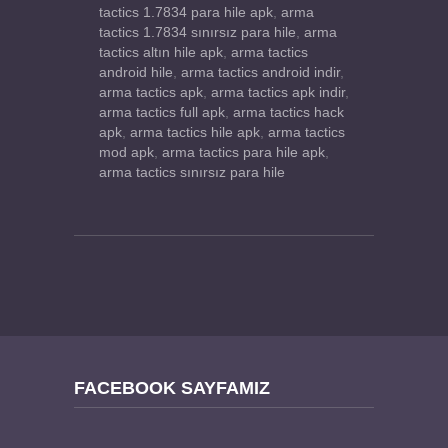
tactics 1.7834 para hile apk
,
arma
tactics 1.7834 sınırsız para hile
,
arma
tactics altın hile apk
,
arma tactics
android hile
,
arma tactics android indir
,
arma tactics apk
,
arma tactics apk indir
,
arma tactics full apk
,
arma tactics hack
apk
,
arma tactics hile apk
,
arma tactics
mod apk
,
arma tactics para hile apk
,
arma tactics sınırsız para hile
FACEBOOK SAYFAMIZ