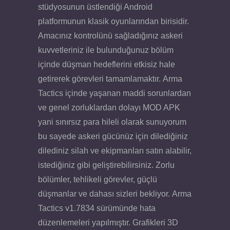
stüdyosunun üstlendiği Android
platformunun klasik oyunlarından birisidir.
Amacınız kontrolünü sağladığınız askeri
kuvvetleriniz ile bulunduğunuz bölüm
içinde düşman hedeflerini etkisiz hale
getirerek görevleri tamamlamaktır. Arma
Tactics içinde yaşanan maddi sorunlardan
ve genel zorluklardan dolayı MOD APK
yani sınırsız para hileli olarak sunuyorum
bu sayede askeri gücünüz için dilediğiniz
dilediniz silah ve ekipmanları satın alabilir,
istediğiniz gibi geliştirebilirsiniz. Zorlu
bölümler, tehlikeli görevler, güçlü
düşmanlar ve dahası sizleri bekliyor. Arma
Tactics v1.7834 sürümünde hata
düzenlemeleri yapılmıştır. Grafikleri 3D