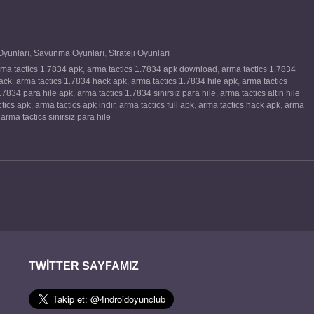
Oyunları
,
Savunma Oyunları
,
Strateji Oyunları
rma tactics 1.7834 apk
,
arma tactics 1.7834 apk download
,
arma tactics 1.7834
hack
,
arma tactics 1.7834 hack apk
,
arma tactics 1.7834 hile apk
,
arma tactics
1.7834 para hile apk
,
arma tactics 1.7834 sınırsız para hile
,
arma tactics altın hile
tics apk
,
arma tactics apk indir
,
arma tactics full apk
,
arma tactics hack apk
,
arma
,
arma tactics sınırsız para hile
TWITTER SAYFAMIZ