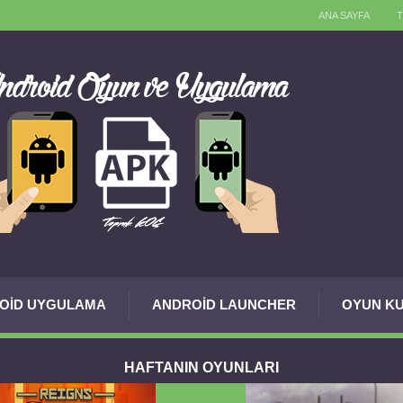
ANA SAYFA
OID UYGULAMA
ANDROID LAUNCHER
OYUN KU
HAFTANIN OYUNLARI