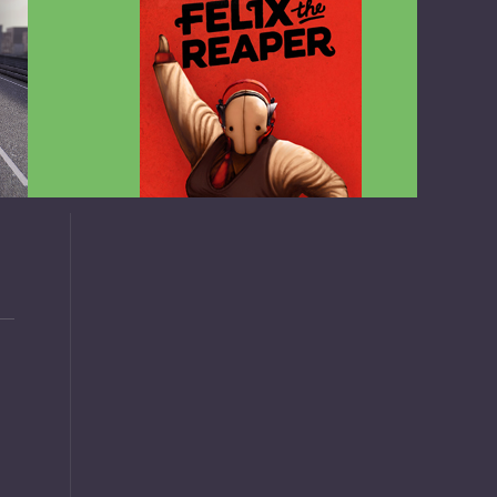
v1.4.2
Felix the Reaper v1.25 FULL APK