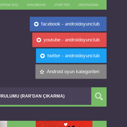
TOPRAK KOÇ
//FACEBOOK
//TWITTER
//INSTAGRAM
facebook - androidoyunclub
youtube - androidoyunclub
twitter - androidoyunclub
Android oyun kategorileri
RULUMU (RAR’DAN ÇIKARMA)