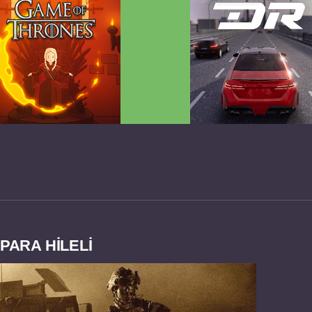
 Game of Thrones v2.0.81
Dream Road Multiplayer 
FULL APK
PARA HİLELİ APK
PARA HİLELİ