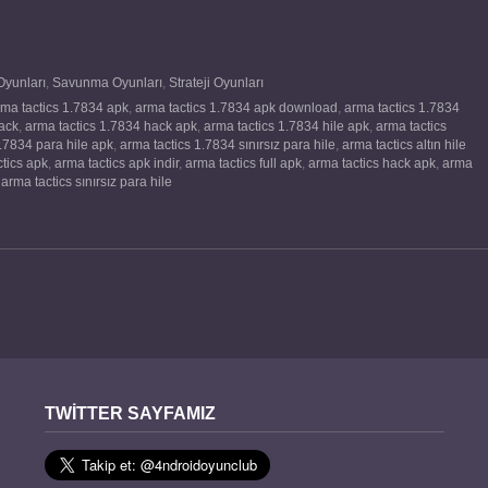
Oyunları
,
Savunma Oyunları
,
Strateji Oyunları
rma tactics 1.7834 apk
,
arma tactics 1.7834 apk download
,
arma tactics 1.7834
hack
,
arma tactics 1.7834 hack apk
,
arma tactics 1.7834 hile apk
,
arma tactics
1.7834 para hile apk
,
arma tactics 1.7834 sınırsız para hile
,
arma tactics altın hile
tics apk
,
arma tactics apk indir
,
arma tactics full apk
,
arma tactics hack apk
,
arma
,
arma tactics sınırsız para hile
TWITTER SAYFAMIZ