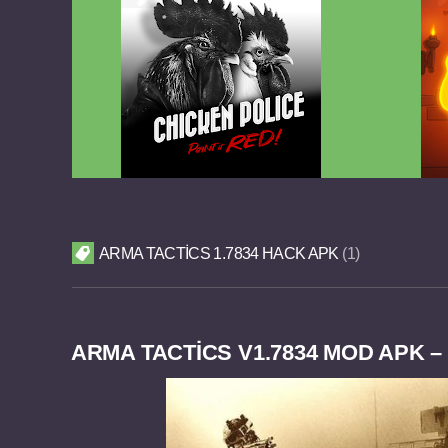
Chicken Police Paint it RED v1.0.8
Reigns
FULL APK
ARMA TACTICS 1.7834 HACK APK
1
ARMA TACTICS V1.7834 MOD APK – 