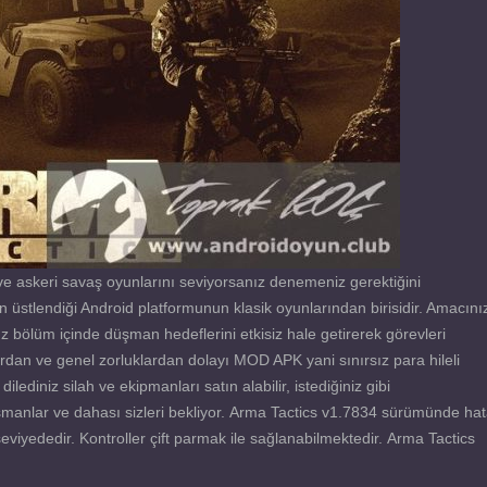
e askeri savaş oyunlarını seviyorsanız denemeniz gerektiğini
stlendiği Android platformunun klasik oyunlarından birisidir. Amacını
z bölüm içinde düşman hedeflerini etkisiz hale getirerek görevleri
dan ve genel zorluklardan dolayı MOD APK yani sınırsız para hileli
ediniz silah ve ekipmanları satın alabilir, istediğiniz gibi
ü düşmanlar ve dahası sizleri bekliyor. Arma Tactics v1.7834 sürümünde ha
 seviyededir. Kontroller çift parmak ile sağlanabilmektedir. Arma Tactics