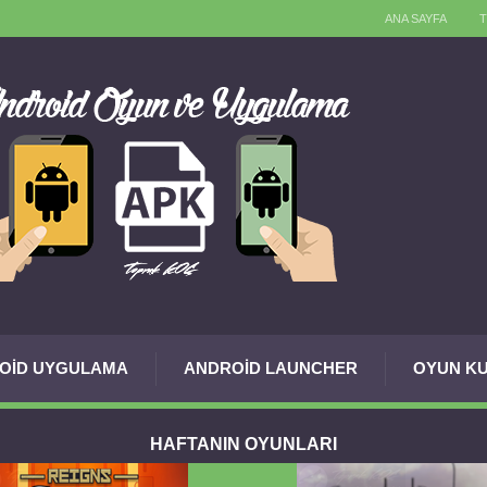
ANA SAYFA
OID UYGULAMA
ANDROID LAUNCHER
OYUN KU
HAFTANIN OYUNLARI