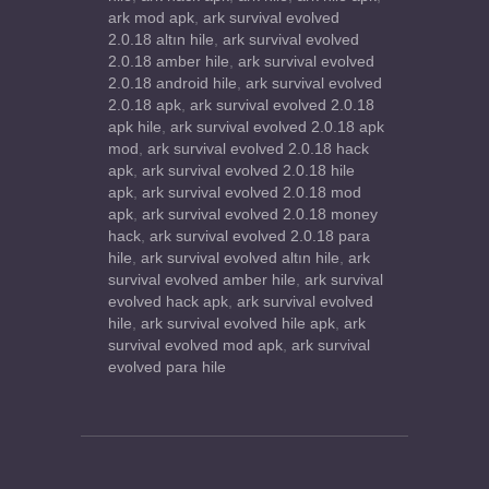
ark mod apk
,
ark survival evolved
2.0.18 altın hile
,
ark survival evolved
2.0.18 amber hile
,
ark survival evolved
2.0.18 android hile
,
ark survival evolved
2.0.18 apk
,
ark survival evolved 2.0.18
apk hile
,
ark survival evolved 2.0.18 apk
mod
,
ark survival evolved 2.0.18 hack
apk
,
ark survival evolved 2.0.18 hile
apk
,
ark survival evolved 2.0.18 mod
apk
,
ark survival evolved 2.0.18 money
hack
,
ark survival evolved 2.0.18 para
hile
,
ark survival evolved altın hile
,
ark
survival evolved amber hile
,
ark survival
evolved hack apk
,
ark survival evolved
hile
,
ark survival evolved hile apk
,
ark
survival evolved mod apk
,
ark survival
evolved para hile