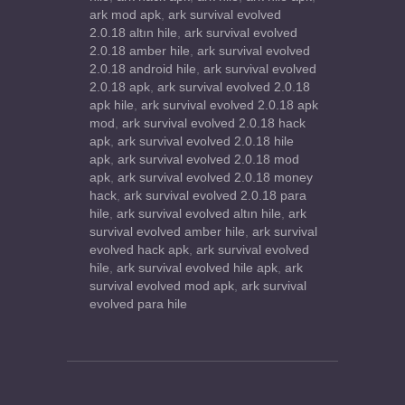
ark mod apk
,
ark survival evolved
2.0.18 altın hile
,
ark survival evolved
2.0.18 amber hile
,
ark survival evolved
2.0.18 android hile
,
ark survival evolved
2.0.18 apk
,
ark survival evolved 2.0.18
apk hile
,
ark survival evolved 2.0.18 apk
mod
,
ark survival evolved 2.0.18 hack
apk
,
ark survival evolved 2.0.18 hile
apk
,
ark survival evolved 2.0.18 mod
apk
,
ark survival evolved 2.0.18 money
hack
,
ark survival evolved 2.0.18 para
hile
,
ark survival evolved altın hile
,
ark
survival evolved amber hile
,
ark survival
evolved hack apk
,
ark survival evolved
hile
,
ark survival evolved hile apk
,
ark
survival evolved mod apk
,
ark survival
evolved para hile