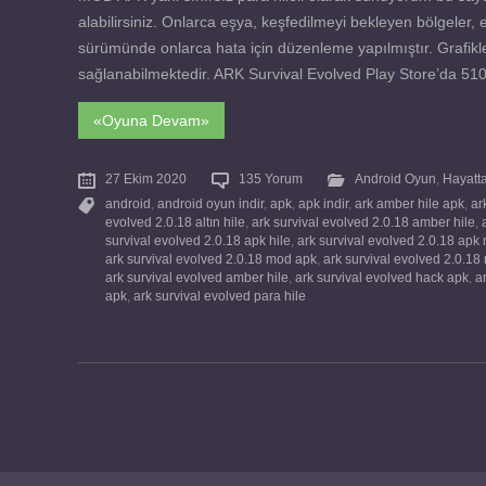
alabilirsiniz. Onlarca eşya, keşfedilmeyi bekleyen bölgeler, 
sürümünde onlarca hata için düzenleme yapılmıştır. Grafikleri
sağlanabilmektedir. ARK Survival Evolved Play Store’da 510.0
«Oyuna Devam»
27 Ekim 2020
135 Yorum
Android Oyun
,
Hayatt
android
,
android oyun indir
,
apk
,
apk indir
,
ark amber hile apk
,
ar
evolved 2.0.18 altın hile
,
ark survival evolved 2.0.18 amber hile
,
survival evolved 2.0.18 apk hile
,
ark survival evolved 2.0.18 apk
ark survival evolved 2.0.18 mod apk
,
ark survival evolved 2.0.1
ark survival evolved amber hile
,
ark survival evolved hack apk
,
a
apk
,
ark survival evolved para hile