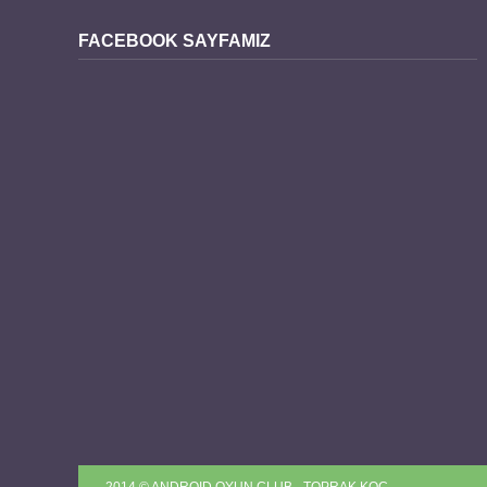
FACEBOOK SAYFAMIZ