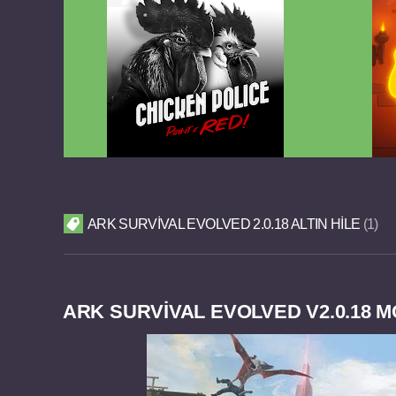
Chicken Police Paint it RED v1.0.8
Reigns
FULL APK
ARK SURVIVAL EVOLVED 2.0.18 ALTIN HILE
1
ARK SURVIVAL EVOLVED V2.0.18 M