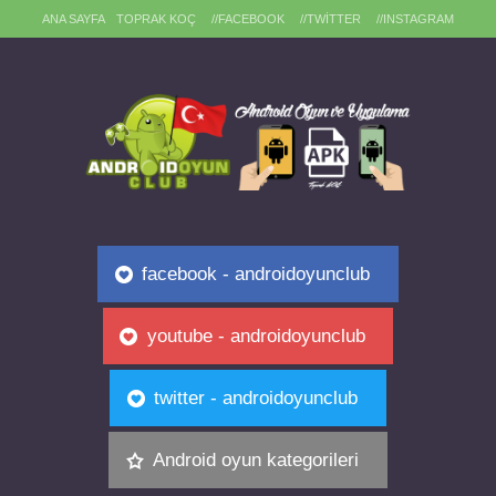
ANA SAYFA
TOPRAK KOÇ
//FACEBOOK
//TWITTER
//INSTAGRAM
facebook - androidoyunclub
youtube - androidoyunclub
twitter - androidoyunclub
Android oyun kategorileri