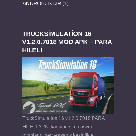
ANDROID INDIR
1
TRUCKSIMULATION 16
Dream Road Multiplayer v1.4.2 PARA HİLELİ
Felix the Reaper v1.25 FULL APK
V1.2.0.7018 MOD APK – PARA
HİLELİ
APK
TruckSimulation 16 v1.2.0.7018 PARA
HİLELİ APK, kamyon simülasyon
oyunlarını seviyorsanız kesinlikle