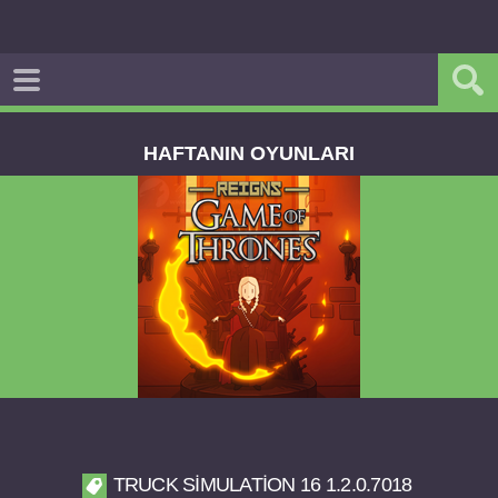
HAFTANIN OYUNLARI
Reigns Game of Thrones v2.0.81 FULL APK
TRUCK SIMULATION 16 1.2.0.7018