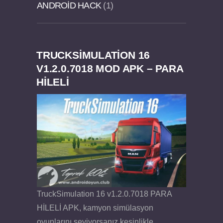
ANDROID HACK
1
TRUCKSIMULATION 16
Felix the Reaper v1.25 FULL APK
V1.2.0.7018 MOD APK – PARA
HİLELİ
TruckSimulation 16 v1.2.0.7018 PARA
HİLELİ APK, kamyon simülasyon
oyunlarını seviyorsanız kesinlikle