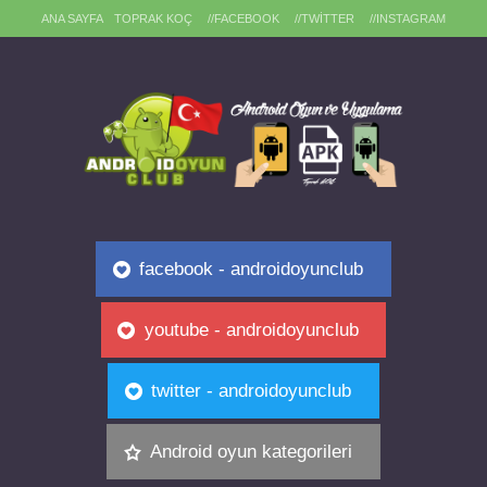
ANA SAYFA
TOPRAK KOÇ
//FACEBOOK
//TWITTER
//INSTAGRAM
facebook - androidoyunclub
youtube - androidoyunclub
twitter - androidoyunclub
Android oyun kategorileri