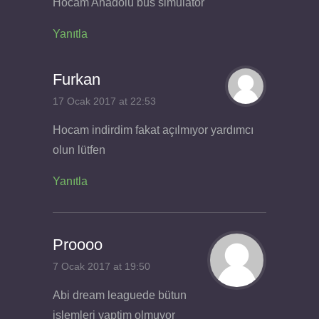
Hocam Anadolu bus simulator
Yanıtla
Furkan
17 Ocak 2017 at 22:53
Hocam indirdim fakat açılmıyor yardımcı
olun lütfen
Yanıtla
Proooo
7 Ocak 2017 at 19:50
Abi dream leaguede bütun
islemleri yaptim olmuyor