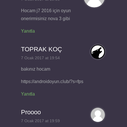
Hocam j7 2016 için oyun
onerirmisiniz nova 3 gibi
Yanıtla
TOPRAK KOÇ
7 Ocak 2017 at 19:54
bakınız hocam
https://androidoyun.club/?s=fps
Yanıtla
Proooo
7 Ocak 2017 at 19:59