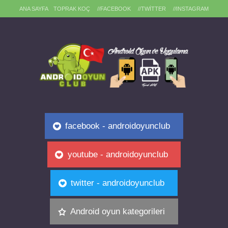
ANA SAYFA
TOPRAK KOÇ
//FACEBOOK
//TWITTER
//INSTAGRAM
facebook - androidoyunclub
youtube - androidoyunclub
twitter - androidoyunclub
Android oyun kategorileri