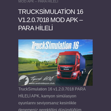
MOD APK – PARA HİLELİ
TRUCKSIMULATION 16
V1.2.0.7018 MOD APK –
PARA HİLELİ
Felix the Reaper v1.25 FULL APK
TruckSimulation 16 v1.2.0.7018 PARA
HİLELİ APK, kamyon simülasyon
oyunlarını seviyorsanız kesinlikle
denemeniz gerektiğini düşündüğüm