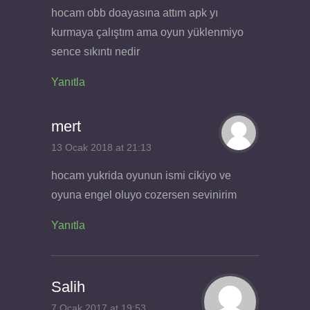
hocam obb doayasına attım apk yı
kurmaya çalıştım ama oyun yüklenmiyo
sence sıkıntı nedir
Yanıtla
mert
13 Ocak 2018 at 21:13
hocam yukrida oyunun ismi cikiyo ve
oyuna engel oluyo cozersen sevinirim
Yanıtla
Salih
7 Ocak 2017 at 19:53