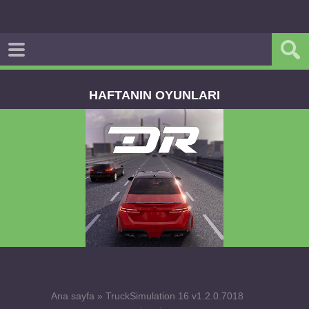
HAFTANIN OYUNLARI
Dream Road Multiplayer v1.4.2 PARA HİLELİ
APK
Ana sayfa
»
TruckSimulation 16 v1.2.0.7018