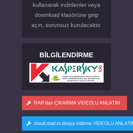
kullanarak indirilenler veya
download klasörüne girip
açın, sorunsuz kurulacaktır.
BILGILENDIRME
RAR'dan ÇIKARMA VİDEOLU ANLATIM
cloud.mail.ru dosya indirme VİDEOLU ANLAT