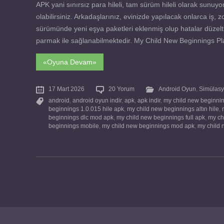
APK yani sınırsız para hileli, tam sürüm hileli olarak sunu
olabilirsiniz. Arkadaşlarınız, evinizde yapılacak onlarca iş,
sürümünde yeni eşya paketleri eklenmiş olup hatalar düzeltilmi
parmak ile sağlanabilmektedir. My Child New Beginnings Play 
«Oyuna Devam»
17 Mart 2026
20 Yorum
Android Oyun
,
Simülasy
android
,
android oyun indir
,
apk
,
apk indir
,
my child new beginni
beginnings 1.0.015 hile apk
,
my child new beginnings altın hile
,
beginnings dlc mod apk
,
my child new beginnings full apk
,
my ch
beginnings mobile
,
my child new beginnings mod apk
,
my child 