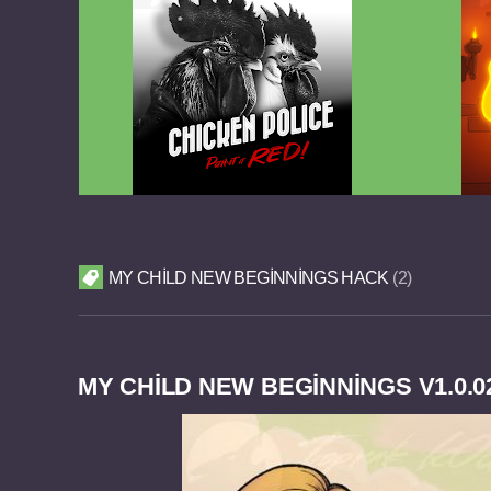
Chicken Police Paint it RED v1.0.8
Reigns
FULL APK
MY CHILD NEW BEGINNINGS HACK
2
MY CHILD NEW BEGINNINGS V1.0.0