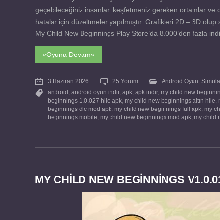
geçebileceğiniz insanlar, keşfetmeniz gereken ortamlar ve 
hatalar için düzeltmeler yapılmıştır. Grafikleri 2D – 3D olup s
My Child New Beginnings Play Store’da 8.000’den fazla indir
«Oyuna Devam»
3 Haziran 2026
25 Yorum
Android Oyun
,
Simüla
android
,
android oyun indir
,
apk
,
apk indir
,
my child new beginni
beginnings 1.0.027 hile apk
,
my child new beginnings altın hile
,
beginnings dlc mod apk
,
my child new beginnings full apk
,
my ch
beginnings mobile
,
my child new beginnings mod apk
,
my child 
MY CHILD NEW BEGINNINGS V1.0.0