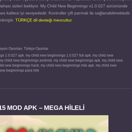
dahası sizleri bekliyor. My Child New Beginnings v1.0.027 sürümünde
es kalitesi iyi seviyededir. Kontroller çift parmak ile sağlanabilmektedir.
ilmiştir.
TÜRKÇE dil desteği mevcuttur.
syon Oyunları
,
Türkçe Oyunlar
ngs 1.0.027 apk
,
my child new beginnings 1.0.027 full apk
,
my child new
my child new beginnings android
,
my child new beginnings apk
,
my child new
ild new beginnings hack
,
my child new beginnings hile apk
,
my child new
new beginnings para hile
15 MOD APK – MEGA HİLELİ