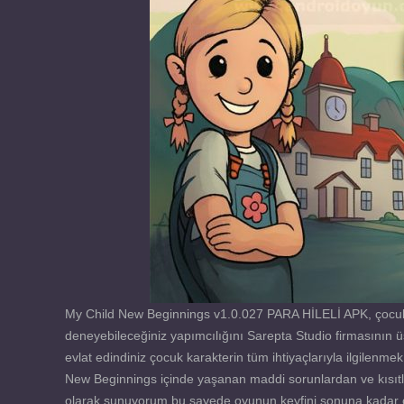
My Child New Beginnings v1.0.027 PARA HİLELİ APK, çocuk y
deneyebileceğiniz yapımcılığını Sarepta Studio firmasının ü
evlat edindiniz çocuk karakterin tüm ihtiyaçlarıyla ilgilenm
New Beginnings içinde yaşanan maddi sorunlardan ve kısıtla
olarak sunuyorum bu sayede oyunun keyfini sonuna kadar çıkar