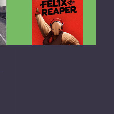
v1.4.2
Felix the Reaper v1.25 FULL APK