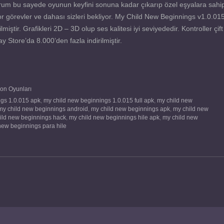
yorum bu sayede oyunun keyfini sonuna kadar çıkarıp özel eşyalara sahi
 zor görevler ve dahası sizleri bekliyor. My Child New Beginnings v1.0.01
ştir. Grafikleri 2D – 3D olup ses kalitesi iyi seviyededir. Kontroller çift
Store’da 8.000’den fazla indirilmiştir.
on Oyunları
ngs 1.0.015 apk
,
my child new beginnings 1.0.015 full apk
,
my child new
my child new beginnings android
,
my child new beginnings apk
,
my child new
ild new beginnings hack
,
my child new beginnings hile apk
,
my child new
new beginnings para hile